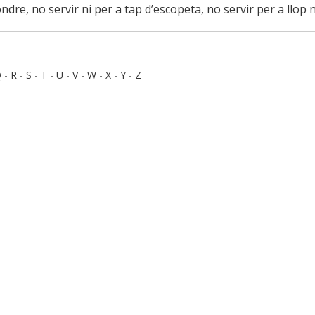
dre, no servir ni per a tap d’escopeta, no servir per a llop n
Q
-
R
-
S
-
T
-
U
-
V
-
W
-
X
-
Y
-
Z