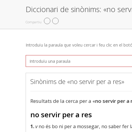
Diccionari de sinònims: «no servi
Compartiu
Introduïu la paraula que voleu cercar i feu clic en el bot
Sinònims de «no servir per a res»
Resultats de la cerca per a «
no servir per a 
no servir per a res
1.
v
no és bo ni per a mossegar, no saber fer 