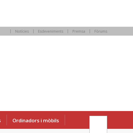
Notícies
Esdeveniments
Premsa
Fòrums
s
Ordinadors i mòbils