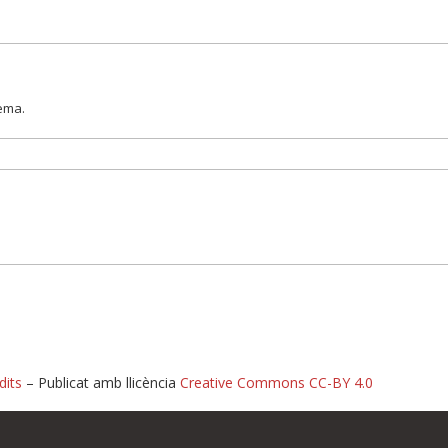
lema.
dits
– Publicat amb llicència
Creative Commons CC-BY 4.0