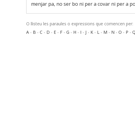
menjar pa, no ser bo ni per a covar ni per a pon
O llisteu les paraules o expressions que comencen per:
A
-
B
-
C
-
D
-
E
-
F
-
G
-
H
-
I
-
J
-
K
-
L
-
M
-
N
-
O
-
P
-