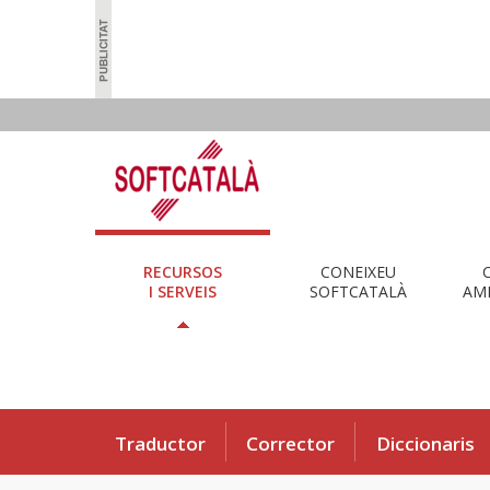
RECURSOS
CONEIXEU
I SERVEIS
SOFTCATALÀ
AMB
Traductor
Corrector
Diccionaris