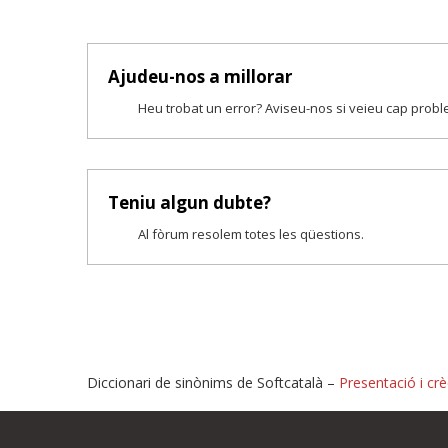
Ajudeu-nos a millorar
Heu trobat un error? Aviseu-nos si veieu cap prob
Teniu algun dubte?
Al fòrum resolem totes les qüestions.
Diccionari de sinònims de Softcatalà –
Presentació i crè