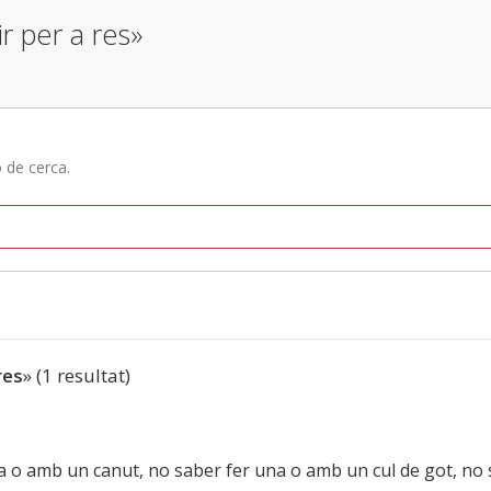
r per a res»
ó de cerca.
res
» (1 resultat)
la o amb un canut, no saber fer una o amb un cul de got, no