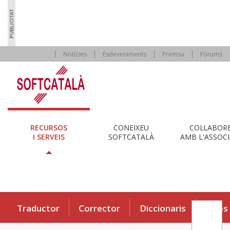
Notícies
Esdeveniments
Premsa
Fòrums
RECURSOS
CONEIXEU
COL·LABOR
I SERVEIS
SOFTCATALÀ
AMB L'ASSOCI
Traductor
Corrector
Diccionaris
Eines