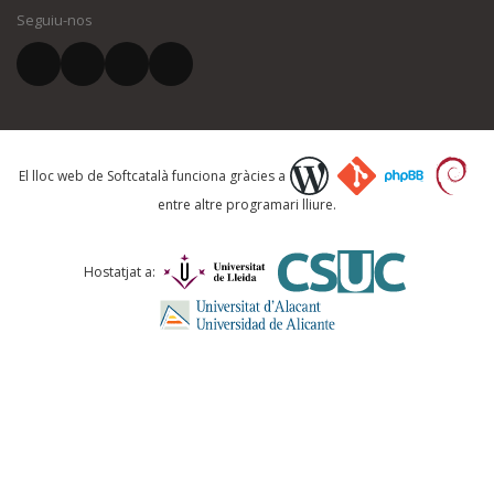
Seguiu-nos
El vostre correu electrònic *
Què proposeu?
El lloc web de Softcatalà funciona gràcies a
entre altre programari lliure.
Comentari *
Hostatjat a: