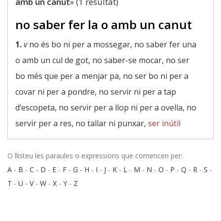
amb un canut
» (1 resultat)
no saber fer la o amb un canut
1.
v
no és bo ni per a mossegar, no saber fer una
o amb un cul de got, no saber-se mocar, no ser
bo més que per a menjar pa, no ser bo ni per a
covar ni per a pondre, no servir ni per a tap
d’escopeta, no servir per a llop ni per a ovella, no
servir per a res, no tallar ni punxar,
ser inútil
O llisteu les paraules o expressions que comencen per:
A
-
B
-
C
-
D
-
E
-
F
-
G
-
H
-
I
-
J
-
K
-
L
-
M
-
N
-
O
-
P
-
Q
-
R
-
S
-
T
-
U
-
V
-
W
-
X
-
Y
-
Z