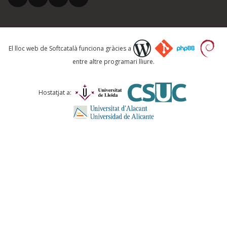
Què proposeu?
El lloc web de Softcatalà funciona gràcies a
entre altre programari lliure.
Comentari *
Hostatjat a:
ENVIA