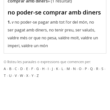
comprar amb diners
» (1 resultat)
no poder-se comprar amb diners
1.
v
no poder-se pagar amb tot l’or del món, no
ser pagat amb diners, no tenir preu, ser valuós,
valdre més or que no pesa, valdre molt, valdre un
imperi, valdre un món
O llisteu les paraules o expressions que comencen per:
A
-
B
-
C
-
D
-
E
-
F
-
G
-
H
-
I
-
J
-
K
-
L
-
M
-
N
-
O
-
P
-
Q
-
R
-
S
-
T
-
U
-
V
-
W
-
X
-
Y
-
Z