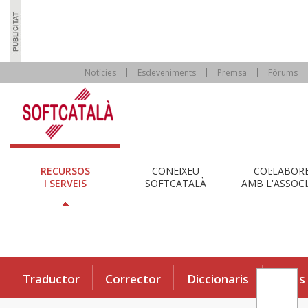
Notícies
Esdeveniments
Premsa
Fòrums
RECURSOS
CONEIXEU
COL·LABOR
I SERVEIS
SOFTCATALÀ
AMB L'ASSOCI
Traductor
Corrector
Diccionaris
Eines