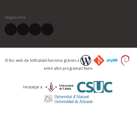
El vostre nom *
Seguiu-nos
El vostre correu electrònic *
Què proposeu?
El lloc web de Softcatalà funciona gràcies a
entre altre programari lliure.
Comentari *
Hostatjat a: