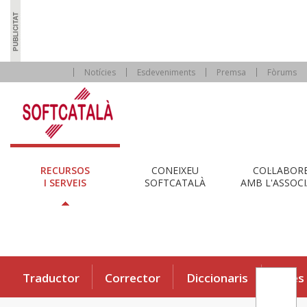
Notícies
Esdeveniments
Premsa
Fòrums
RECURSOS
CONEIXEU
COL·LABOR
I SERVEIS
SOFTCATALÀ
AMB L'ASSOCI
Traductor
Corrector
Diccionaris
Eines