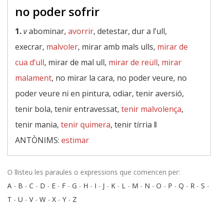
no poder sofrir
1.
v
abominar,
avorrir
, detestar, dur a l’ull,
execrar,
malvoler
, mirar amb mals ulls,
mirar de
cua d’ull
, mirar de mal ull,
mirar de reüll
,
mirar
malament
, no mirar la cara, no poder veure, no
poder veure ni en pintura, odiar, tenir aversió,
tenir bola, tenir entravessat,
tenir malvolença
,
tenir mania,
tenir quimera
, tenir tírria ‖
ANTÒNIMS:
estimar
O llisteu les paraules o expressions que comencen per:
A
-
B
-
C
-
D
-
E
-
F
-
G
-
H
-
I
-
J
-
K
-
L
-
M
-
N
-
O
-
P
-
Q
-
R
-
S
-
T
-
U
-
V
-
W
-
X
-
Y
-
Z