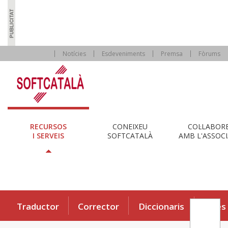
Notícies
Esdeveniments
Premsa
Fòrums
RECURSOS
CONEIXEU
COL·LABOR
I SERVEIS
SOFTCATALÀ
AMB L'ASSOCI
Traductor
Corrector
Diccionaris
Eines