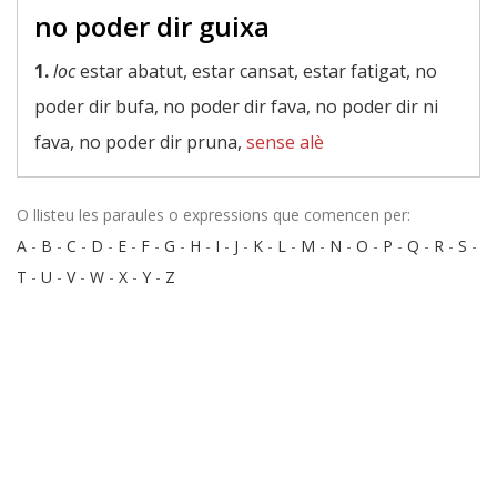
no poder dir guixa
1.
loc
estar abatut, estar cansat, estar fatigat, no
poder dir bufa, no poder dir fava, no poder dir ni
fava, no poder dir pruna,
sense alè
O llisteu les paraules o expressions que comencen per:
A
-
B
-
C
-
D
-
E
-
F
-
G
-
H
-
I
-
J
-
K
-
L
-
M
-
N
-
O
-
P
-
Q
-
R
-
S
-
T
-
U
-
V
-
W
-
X
-
Y
-
Z