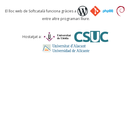
Què proposeu?
El lloc web de Softcatalà funciona gràcies a
entre altre programari lliure.
Comentari *
Hostatjat a:
ENVIA