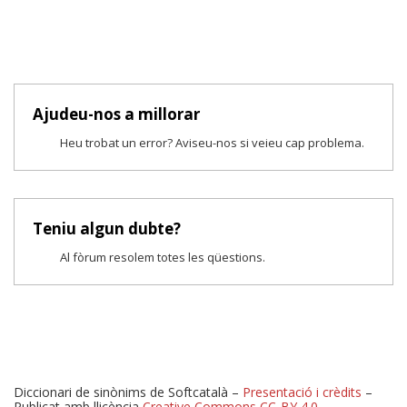
Ajudeu-nos a millorar
Heu trobat un error? Aviseu-nos si veieu cap problema.
Teniu algun dubte?
Al fòrum resolem totes les qüestions.
Diccionari de sinònims de Softcatalà –
Presentació i crèdits
–
Publicat amb llicència
Creative Commons CC-BY 4.0