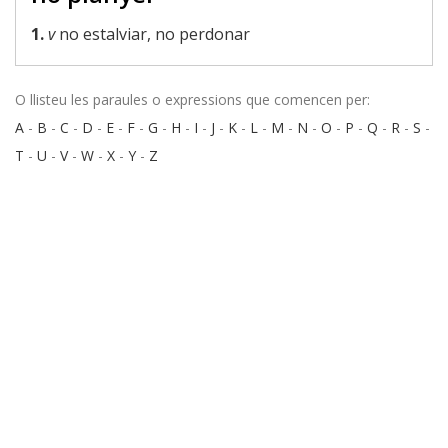
1.
v
no estalviar, no perdonar
O llisteu les paraules o expressions que comencen per:
A
-
B
-
C
-
D
-
E
-
F
-
G
-
H
-
I
-
J
-
K
-
L
-
M
-
N
-
O
-
P
-
Q
-
R
-
S
-
T
-
U
-
V
-
W
-
X
-
Y
-
Z