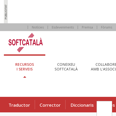
Notícies
Esdeveniments
Premsa
Fòrums
RECURSOS
CONEIXEU
COL·LABOR
I SERVEIS
SOFTCATALÀ
AMB L'ASSOCI
Traductor
Corrector
Diccionaris
Eines