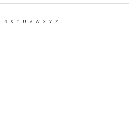
Q
-
R
-
S
-
T
-
U
-
V
-
W
-
X
-
Y
-
Z