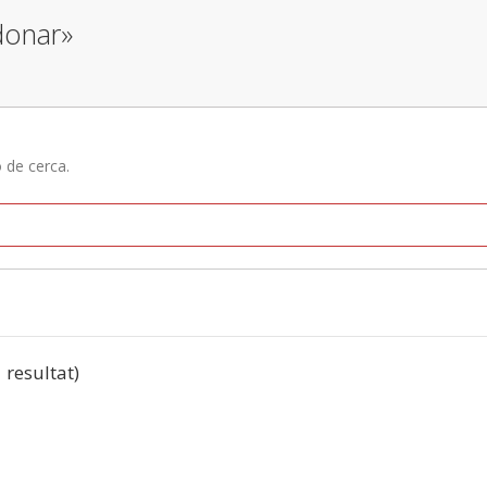
donar»
ó de cerca.
1 resultat)