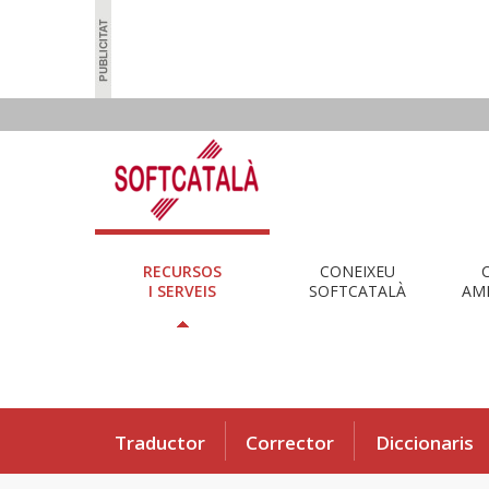
RECURSOS
CONEIXEU
I SERVEIS
SOFTCATALÀ
AMB
Traductor
Corrector
Diccionaris