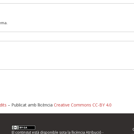
lema.
dits
– Publicat amb llicència
Creative Commons CC-BY 4.0
nformeu d'errors
El contingut està disponible sota la llicència
Atribució -