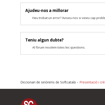
Ajudeu-nos a millorar
Heu trobat un error? Aviseu-nos si veieu cap prob
Teniu algun dubte?
Al fòrum resolem totes les qüestions.
Diccionari de sinònims de Softcatalà –
Presentació i crè
Proposeu-nos millores o i