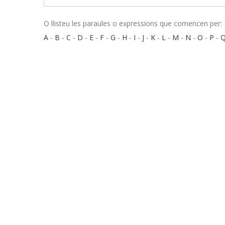
O llisteu les paraules o expressions que comencen per:
A
-
B
-
C
-
D
-
E
-
F
-
G
-
H
-
I
-
J
-
K
-
L
-
M
-
N
-
O
-
P
-