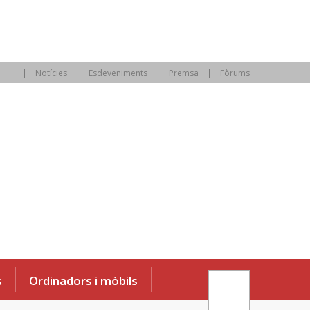
Notícies
Esdeveniments
Premsa
Fòrums
s
Ordinadors i mòbils