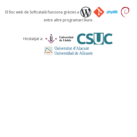
Què proposeu?
El lloc web de Softcatalà funciona gràcies a
entre altre programari lliure.
Comentari *
Hostatjat a:
ENVIA