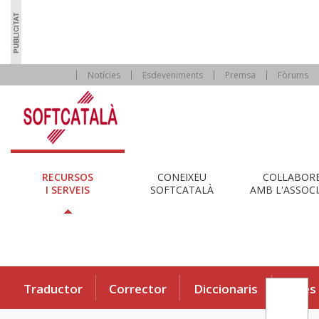
Notícies
Esdeveniments
Premsa
Fòrums
RECURSOS
CONEIXEU
COL·LABOR
I SERVEIS
SOFTCATALÀ
AMB L'ASSOCI
Traductor
Corrector
Diccionaris
Eines