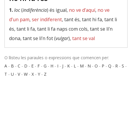
1.
loc
(
indiferència
) és igual,
no ve d’aquí
,
no ve
d’un pam
,
ser indiferent
, tant és, tant hi fa, tant li
és, tant li fa, tant li fa naps com cols, tant se li’n
dona, tant se li’n fot (
vulgar
),
tant se val
O llisteu les paraules o expressions que comencen per:
A
-
B
-
C
-
D
-
E
-
F
-
G
-
H
-
I
-
J
-
K
-
L
-
M
-
N
-
O
-
P
-
Q
-
R
-
S
-
T
-
U
-
V
-
W
-
X
-
Y
-
Z