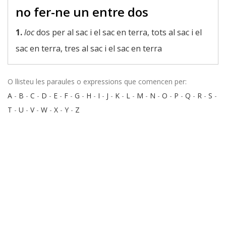
no fer-ne un entre dos
1.
loc
dos per al sac i el sac en terra, tots al sac i el
sac en terra, tres al sac i el sac en terra
O llisteu les paraules o expressions que comencen per:
A
-
B
-
C
-
D
-
E
-
F
-
G
-
H
-
I
-
J
-
K
-
L
-
M
-
N
-
O
-
P
-
Q
-
R
-
S
-
T
-
U
-
V
-
W
-
X
-
Y
-
Z