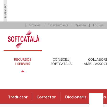
Notícies
Esdeveniments
Premsa
Fòrums
RECURSOS
CONEIXEU
COL·LABOR
I SERVEIS
SOFTCATALÀ
AMB L'ASSOCI
Traductor
Corrector
Diccionaris
Eines