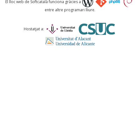
El lloc web de Softcatalà funciona gràcies a
entre altre programari lliure.
Comentari *
Hostatjat a:
ENVIA