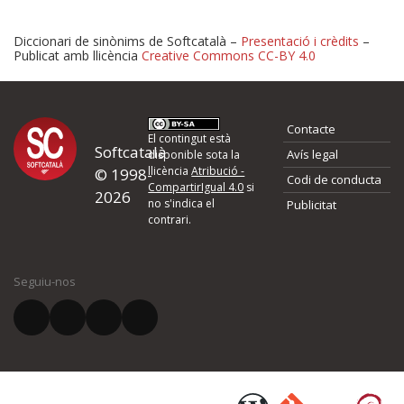
Diccionari de sinònims de Softcatalà –
Presentació i crèdits
–
Publicat amb llicència
Creative Commons CC-BY 4.0
Proposeu-nos millores o 
Contacte
d'errors
El contingut està
Softcatalà
Avís legal
disponible sota la
llicència
Atribució -
© 1998-
Codi de conducta
Si heu trobat un error o voleu proposar alguna millora, ompliu els ca
CompartirIgual 4.0
si
2026
quina és la millora que proposeu o l'error del qual voleu informar-no
no s'indica el
Publicitat
contrari.
El vostre nom *
Seguiu-nos
El vostre correu electrònic *
Què proposeu?