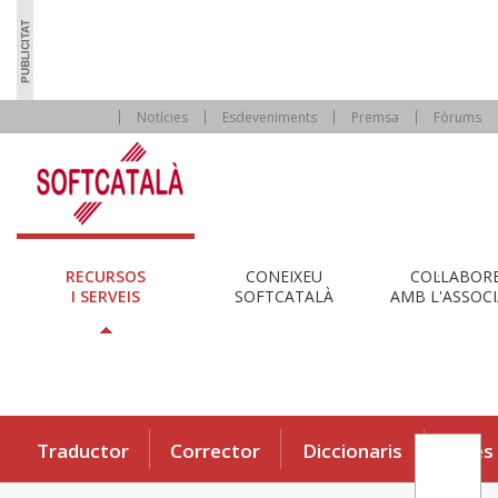
Notícies
Esdeveniments
Premsa
Fòrums
RECURSOS
CONEIXEU
COL·LABOR
I SERVEIS
SOFTCATALÀ
AMB L'ASSOCI
Traductor
Corrector
Diccionaris
Eines