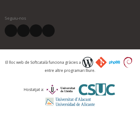
El vostre nom *
Seguiu-nos
El vostre correu electrònic *
Què proposeu?
El lloc web de Softcatalà funciona gràcies a
entre altre programari lliure.
Comentari *
Hostatjat a: