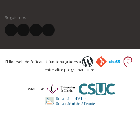
El vostre nom *
Seguiu-nos
El vostre correu electrònic *
Què proposeu?
El lloc web de Softcatalà funciona gràcies a
entre altre programari lliure.
Comentari *
Hostatjat a: