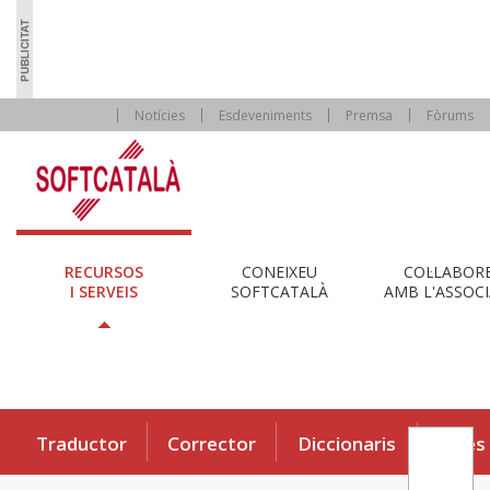
Notícies
Esdeveniments
Premsa
Fòrums
RECURSOS
CONEIXEU
COL·LABOR
I SERVEIS
SOFTCATALÀ
AMB L'ASSOCI
Traductor
Corrector
Diccionaris
Eines