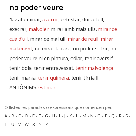
no poder veure
1.
v
abominar,
avorrir
, detestar, dur a l’ull,
execrar,
malvoler
, mirar amb mals ulls,
mirar de
cua d’ull
, mirar de mal ull,
mirar de reüll
,
mirar
malament
, no mirar la cara, no poder sofrir, no
poder veure ni en pintura, odiar, tenir aversió,
tenir bola, tenir entravessat,
tenir malvolença
,
tenir mania,
tenir quimera
, tenir tírria ‖
ANTÒNIMS:
estimar
O llisteu les paraules o expressions que comencen per:
A
-
B
-
C
-
D
-
E
-
F
-
G
-
H
-
I
-
J
-
K
-
L
-
M
-
N
-
O
-
P
-
Q
-
R
-
S
-
T
-
U
-
V
-
W
-
X
-
Y
-
Z