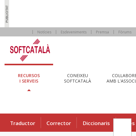
Notícies
Esdeveniments
Premsa
Fòrums
RECURSOS
CONEIXEU
COL·LABOR
I SERVEIS
SOFTCATALÀ
AMB L'ASSOCI
Traductor
Corrector
Diccionaris
Eines