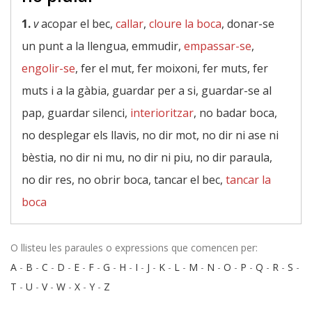
1.
v
acopar el bec,
callar
,
cloure la boca
, donar-se
un punt a la llengua, emmudir,
empassar-se
,
engolir-se
, fer el mut, fer moixoni, fer muts, fer
muts i a la gàbia, guardar per a si, guardar-se al
pap, guardar silenci,
interioritzar
, no badar boca,
no desplegar els llavis, no dir mot, no dir ni ase ni
bèstia, no dir ni mu, no dir ni piu, no dir paraula,
no dir res, no obrir boca, tancar el bec,
tancar la
boca
O llisteu les paraules o expressions que comencen per:
A
-
B
-
C
-
D
-
E
-
F
-
G
-
H
-
I
-
J
-
K
-
L
-
M
-
N
-
O
-
P
-
Q
-
R
-
S
-
T
-
U
-
V
-
W
-
X
-
Y
-
Z