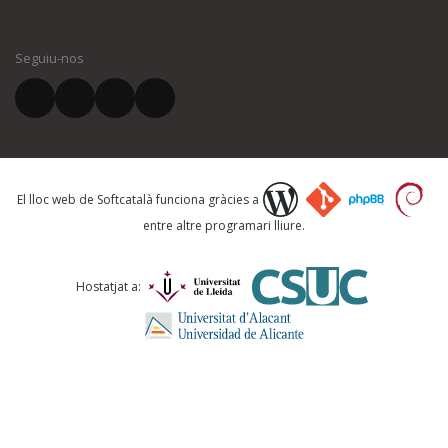
El vostre nom *
Seguiu-nos
El vostre correu electrònic *
Què proposeu?
El lloc web de Softcatalà funciona gràcies a
entre altre programari lliure.
Comentari *
Hostatjat a: