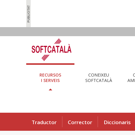
RECURSOS
CONEIXEU
I SERVEIS
SOFTCATALÀ
AMB
Traductor
Corrector
Diccionaris