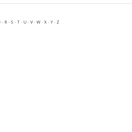
Q
-
R
-
S
-
T
-
U
-
V
-
W
-
X
-
Y
-
Z