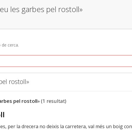
eu les garbes pel rostoll»
ó de cerca.
el rostoll»
arbes pel rostoll
» (1 resultat)
ll
les, per la drecera no deixis la carretera, val més un boig c