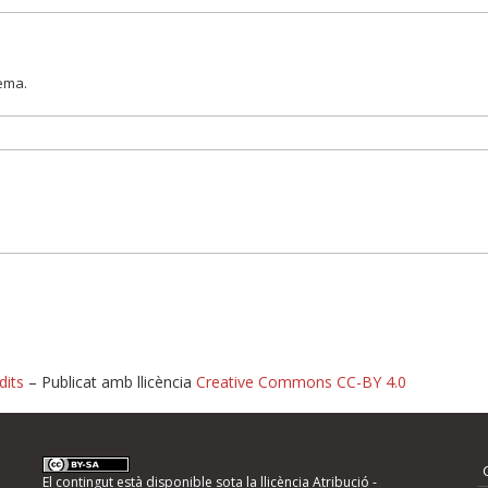
lema.
dits
– Publicat amb llicència
Creative Commons CC-BY 4.0
nformeu d'errors
El contingut està disponible sota la llicència
Atribució -