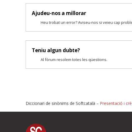
Ajudeu-nos a millorar
Heu trobat un error? Aviseu-nos si veieu cap prob
Teniu algun dubte?
Al fòrum resolem totes les qüestions.
Diccionari de sinònims de Softcatalà –
Presentació i crè
Proposeu-nos millores o i