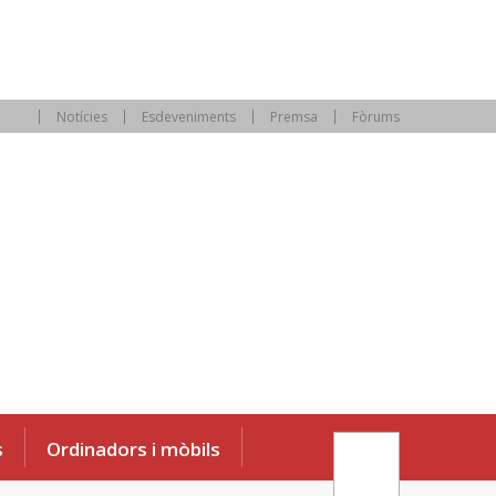
Notícies
Esdeveniments
Premsa
Fòrums
s
Ordinadors i mòbils