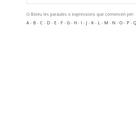
O llisteu les paraules o expressions que comencen per:
A
-
B
-
C
-
D
-
E
-
F
-
G
-
H
-
I
-
J
-
K
-
L
-
M
-
N
-
O
-
P
-