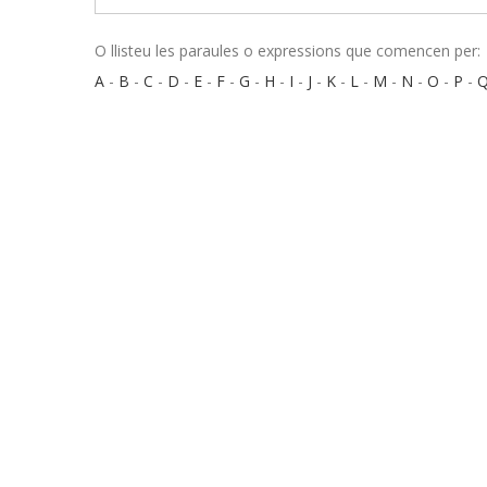
O llisteu les paraules o expressions que comencen per:
A
-
B
-
C
-
D
-
E
-
F
-
G
-
H
-
I
-
J
-
K
-
L
-
M
-
N
-
O
-
P
-