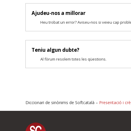
Ajudeu-nos a millorar
Heu trobat un error? Aviseu-nos si veieu cap prob
Teniu algun dubte?
Al fòrum resolem totes les qüestions.
Diccionari de sinònims de Softcatalà –
Presentació i crè
Proposeu-nos millores o i