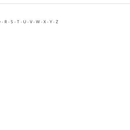
Q
-
R
-
S
-
T
-
U
-
V
-
W
-
X
-
Y
-
Z