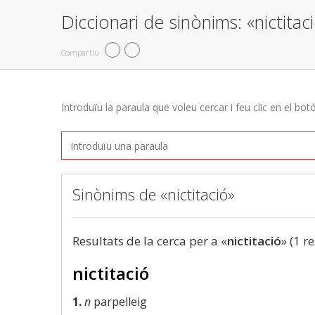
Diccionari de sinònims: «nictitac
Compartiu
Introduïu la paraula que voleu cercar i feu clic en el bot
Sinònims de «nictitació»
Resultats de la cerca per a «
nictitació
» (1 r
nictitació
1.
n
parpelleig