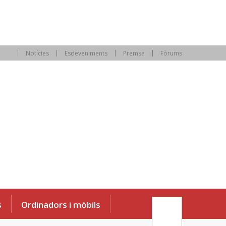
Notícies
Esdeveniments
Premsa
Fòrums
s
Ordinadors i mòbils