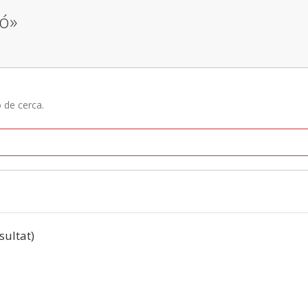
ió»
ó de cerca.
esultat)