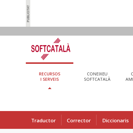
RECURSOS
CONEIXEU
I SERVEIS
SOFTCATALÀ
AMB
Traductor
Corrector
Diccionaris