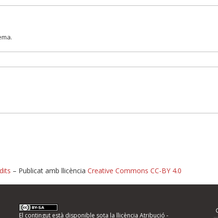
lema.
dits
– Publicat amb llicència
Creative Commons CC-BY 4.0
nformeu d'errors
El contingut està disponible sota la llicència
Atribució -