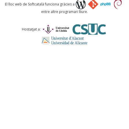
Què proposeu?
El lloc web de Softcatalà funciona gràcies a
entre altre programari lliure.
Comentari *
Hostatjat a:
ENVIA