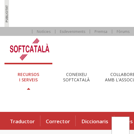
Notícies
Esdeveniments
Premsa
Fòrums
RECURSOS
CONEIXEU
COL·LABOR
I SERVEIS
SOFTCATALÀ
AMB L'ASSOCI
Traductor
Corrector
Diccionaris
Eines