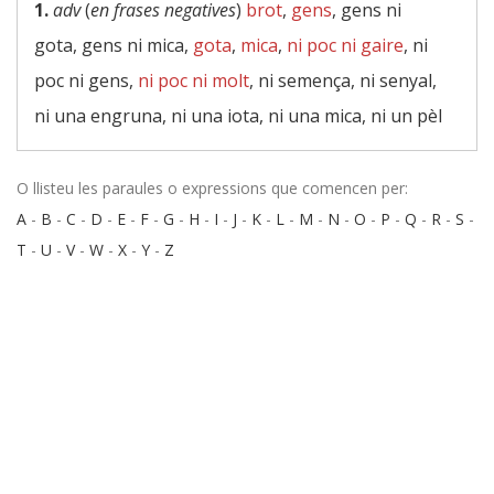
1.
adv
(
en frases negatives
)
brot
,
gens
, gens ni
gota, gens ni mica,
gota
,
mica
,
ni poc ni gaire
, ni
poc ni gens,
ni poc ni molt
, ni semença, ni senyal,
ni una engruna, ni una iota, ni una mica, ni un pèl
O llisteu les paraules o expressions que comencen per:
A
-
B
-
C
-
D
-
E
-
F
-
G
-
H
-
I
-
J
-
K
-
L
-
M
-
N
-
O
-
P
-
Q
-
R
-
S
-
T
-
U
-
V
-
W
-
X
-
Y
-
Z