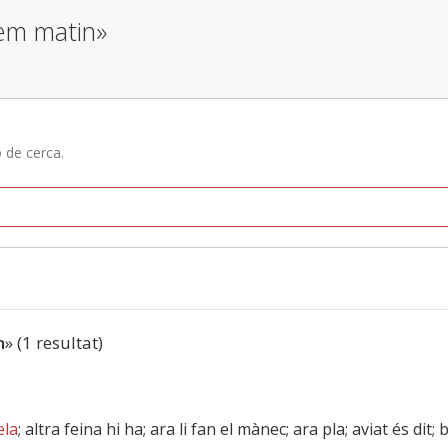
 em matin»
ó de cerca.
n
» (1 resultat)
ela
; altra feina hi ha; ara li fan el mànec; ara pla; aviat és dit; 