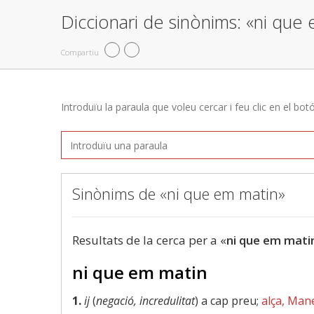
Diccionari de sinònims: «ni que
Compartiu
Introduïu la paraula que voleu cercar i feu clic en el bot
Sinònims de «ni que em matin»
Resultats de la cerca per a «
ni que em mati
ni que em matin
1.
ij
(
negació, incredulitat
) a cap preu;
alça, Man