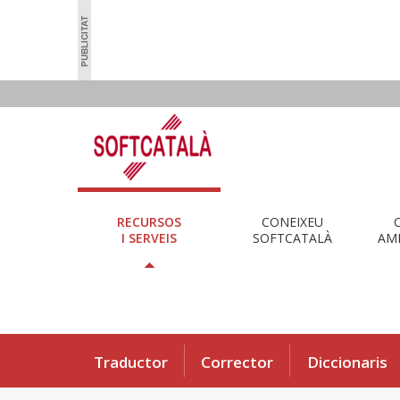
RECURSOS
CONEIXEU
I SERVEIS
SOFTCATALÀ
AMB
Traductor
Corrector
Diccionaris