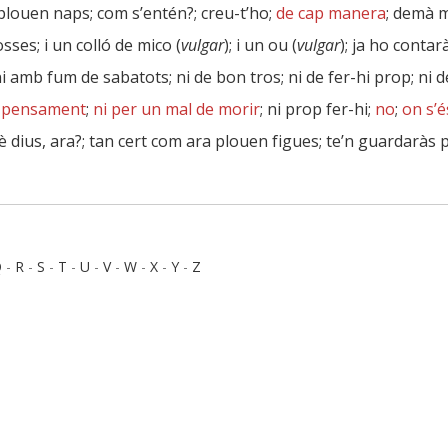
 plouen naps; com s’entén?; creu-t’ho;
de cap manera
; demà m
sses; i un colló de mico (
vulgar
); i un ou (
vulgar
); ja ho contar
ni amb fum de sabatots; ni de bon tros; ni de fer-hi prop; ni d
r pensament
;
ni per un mal de morir
; ni prop fer-hi;
no
;
on s’é
què dius, ara?; tan cert com ara plouen figues; te’n guardaràs
Q
-
R
-
S
-
T
-
U
-
V
-
W
-
X
-
Y
-
Z