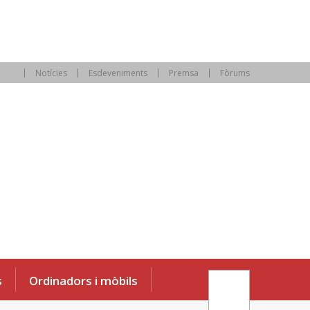
Notícies
Esdeveniments
Premsa
Fòrums
s
Ordinadors i mòbils