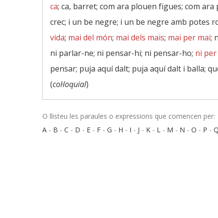
ca
; ca, barret; com ara plouen figues; com ara
crec; i un be negre; i un be negre amb potes ro
vida
;
mai del món
;
mai dels mais
;
mai per mai
; 
ni parlar-ne; ni pensar-hi; ni pensar-ho;
ni pe
pensar; puja aquí dalt; puja aquí dalt i balla; 
(
col·loquial
)
O llisteu les paraules o expressions que comencen per:
A
-
B
-
C
-
D
-
E
-
F
-
G
-
H
-
I
-
J
-
K
-
L
-
M
-
N
-
O
-
P
-