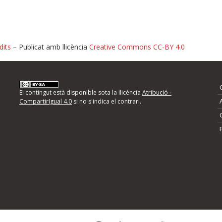
dits
– Publicat amb llicència
Creative Commons CC-BY 4.0
nformeu d'errors
El contingut està disponible sota la llicència
Atribució -
CompartirIgual 4.0
si no s'indica el contrari.
mps següents i descriviu quina és la millora que