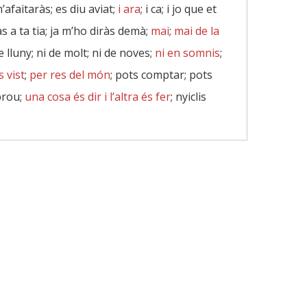
’afaitaràs; es diu aviat;
i ara
; i ca; i jo que et
às a ta tia; ja m’ho diràs demà;
mai
;
mai de la
e lluny; ni de molt; ni de noves;
ni en somnis
;
s vist
;
per res del món
; pots comptar; pots
 prou;
una cosa és dir i l’altra és fer
; nyiclis