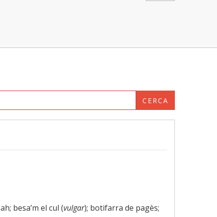
CERCA
bah; besa’m el cul (
vulgar
); botifarra de pagès;