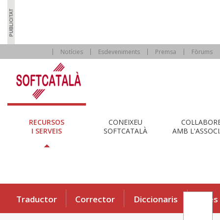
Notícies
Esdeveniments
Premsa
Fòrums
RECURSOS
CONEIXEU
COL·LABOR
I SERVEIS
SOFTCATALÀ
AMB L'ASSOCI
Traductor
Corrector
Diccionaris
Eines