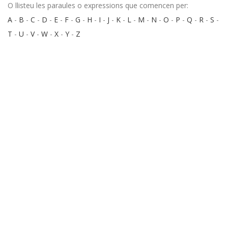
O llisteu les paraules o expressions que comencen per:
A
-
B
-
C
-
D
-
E
-
F
-
G
-
H
-
I
-
J
-
K
-
L
-
M
-
N
-
O
-
P
-
Q
-
R
-
S
-
T
-
U
-
V
-
W
-
X
-
Y
-
Z