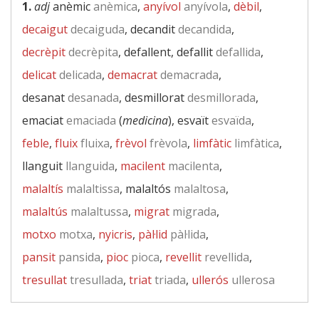
1.
adj
anèmic
anèmica
,
anyívol
anyívola
,
dèbil
,
decaigut
decaiguda
, decandit
decandida
,
decrèpit
decrèpita
, defallent, defallit
defallida
,
delicat
delicada
,
demacrat
demacrada
,
desanat
desanada
, desmillorat
desmillorada
,
emaciat
emaciada
(
medicina
), esvaït
esvaïda
,
feble
,
fluix
fluixa
,
frèvol
frèvola
,
limfàtic
limfàtica
,
llanguit
llanguida
,
macilent
macilenta
,
malaltís
malaltissa
, malaltós
malaltosa
,
malaltús
malaltussa
,
migrat
migrada
,
motxo
motxa
,
nyicris
,
pàl·lid
pàl·lida
,
pansit
pansida
,
pioc
pioca
,
revellit
revellida
,
tresullat
tresullada
,
triat
triada
,
ullerós
ullerosa