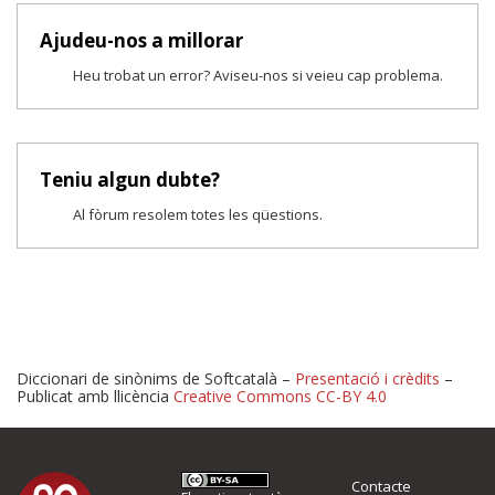
Ajudeu-nos a millorar
Heu trobat un error? Aviseu-nos si veieu cap problema.
Teniu algun dubte?
Al fòrum resolem totes les qüestions.
Diccionari de sinònims de Softcatalà –
Presentació i crèdits
–
Publicat amb llicència
Creative Commons CC-BY 4.0
Proposeu-nos millores o 
Contacte