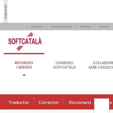
Notícies
Esdeveniments
Premsa
Fòrums
RECURSOS
CONEIXEU
COL·LABOR
I SERVEIS
SOFTCATALÀ
AMB L'ASSOCI
Traductor
Corrector
Diccionaris
Eines