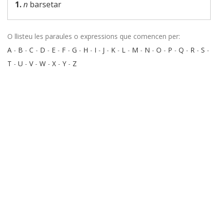
1.
n
barsetar
O llisteu les paraules o expressions que comencen per:
A
-
B
-
C
-
D
-
E
-
F
-
G
-
H
-
I
-
J
-
K
-
L
-
M
-
N
-
O
-
P
-
Q
-
R
-
S
-
T
-
U
-
V
-
W
-
X
-
Y
-
Z