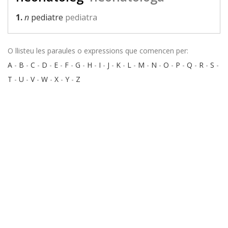
1.
n
pediatre
pediatra
O llisteu les paraules o expressions que comencen per:
A
-
B
-
C
-
D
-
E
-
F
-
G
-
H
-
I
-
J
-
K
-
L
-
M
-
N
-
O
-
P
-
Q
-
R
-
S
-
T
-
U
-
V
-
W
-
X
-
Y
-
Z