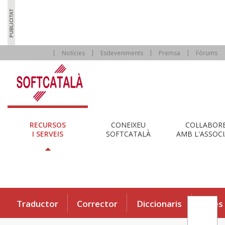
Notícies
Esdeveniments
Premsa
Fòrums
RECURSOS
CONEIXEU
COL·LABOR
I SERVEIS
SOFTCATALÀ
AMB L'ASSOCI
Traductor
Corrector
Diccionaris
Eines