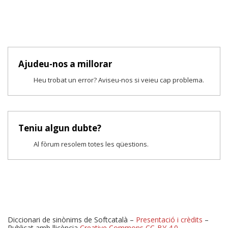
Ajudeu-nos a millorar
Heu trobat un error? Aviseu-nos si veieu cap problema.
Teniu algun dubte?
Al fòrum resolem totes les qüestions.
Diccionari de sinònims de Softcatalà –
Presentació i crèdits
–
Publicat amb llicència
Creative Commons CC-BY 4.0