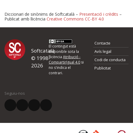
Diccionari de sinònims de Softcatalà –
Presentació i crèdits
–
Publicat amb llicència
Creative Commons CC-BY 4.0
Proposeu-nos millores o 
Contacte
d'errors
El contingut està
Softcatalà
Avís legal
disponible sota la
llicència
Atribució -
© 1998-
Codi de conducta
Si heu trobat un error o voleu proposar alguna millora, ompliu els ca
CompartirIgual 4.0
si
2026
quina és la millora que proposeu o l'error del qual voleu informar-no
no s'indica el
Publicitat
contrari.
El vostre nom *
Seguiu-nos
El vostre correu electrònic *