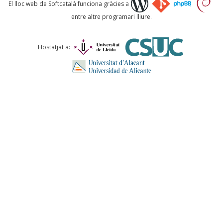
Què proposeu?
El lloc web de Softcatalà funciona gràcies a
entre altre programari lliure.
Comentari *
Hostatjat a:
ENVIA