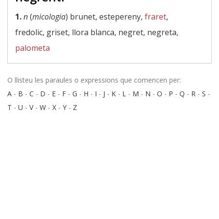
1.
n
(
micologia
) brunet, estepereny,
fraret
,
fredolic, griset, llora blanca, negret, negreta,
palometa
O llisteu les paraules o expressions que comencen per:
A
-
B
-
C
-
D
-
E
-
F
-
G
-
H
-
I
-
J
-
K
-
L
-
M
-
N
-
O
-
P
-
Q
-
R
-
S
-
T
-
U
-
V
-
W
-
X
-
Y
-
Z