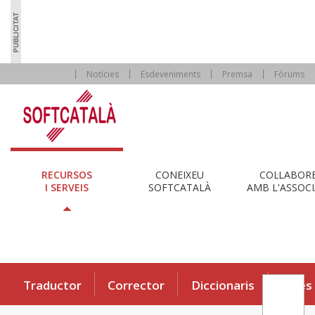
Notícies
Esdeveniments
Premsa
Fòrums
RECURSOS
CONEIXEU
COL·LABOR
I SERVEIS
SOFTCATALÀ
AMB L'ASSOCI
Traductor
Corrector
Diccionaris
Eines