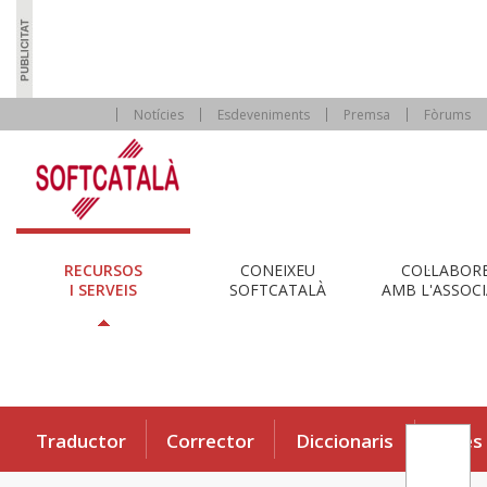
Notícies
Esdeveniments
Premsa
Fòrums
RECURSOS
CONEIXEU
COL·LABOR
I SERVEIS
SOFTCATALÀ
AMB L'ASSOCI
Traductor
Corrector
Diccionaris
Eines