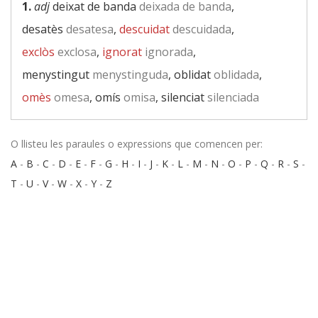
1.
adj
deixat de banda
deixada de banda
,
desatès
desatesa
,
descuidat
descuidada
,
exclòs
exclosa
,
ignorat
ignorada
,
menystingut
menystinguda
, oblidat
oblidada
,
omès
omesa
, omís
omisa
, silenciat
silenciada
O llisteu les paraules o expressions que comencen per:
A
-
B
-
C
-
D
-
E
-
F
-
G
-
H
-
I
-
J
-
K
-
L
-
M
-
N
-
O
-
P
-
Q
-
R
-
S
-
T
-
U
-
V
-
W
-
X
-
Y
-
Z