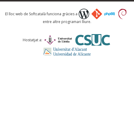
Què proposeu?
El lloc web de Softcatalà funciona gràcies a
entre altre programari lliure.
Comentari *
Hostatjat a:
ENVIA