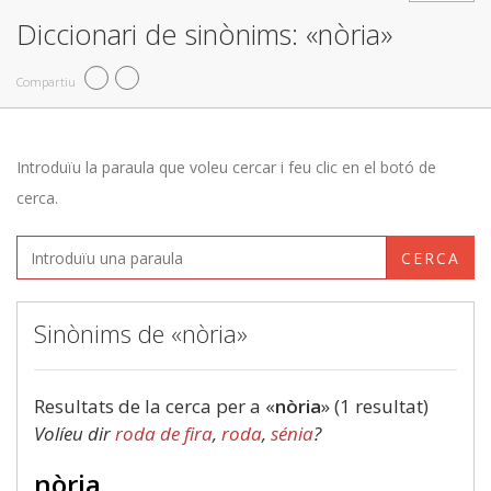
Diccionari de sinònims: «nòria»
Compartiu
Introduïu la paraula que voleu cercar i feu clic en el botó de
cerca.
CERCA
Sinònims de «nòria»
Resultats de la cerca per a «
nòria
» (1 resultat)
Volíeu dir
roda de fira
,
roda
,
sénia
?
nòria