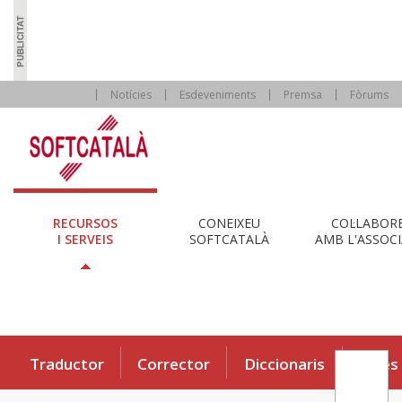
Notícies
Esdeveniments
Premsa
Fòrums
RECURSOS
CONEIXEU
COL·LABOR
I SERVEIS
SOFTCATALÀ
AMB L'ASSOCI
Traductor
Corrector
Diccionaris
Eines