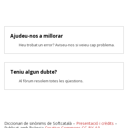
Ajudeu-nos a millorar
Heu trobat un error? Aviseu-nos si veieu cap problema.
Teniu algun dubte?
Al fòrum resolem totes les qüestions.
Diccionari de sinònims de Softcatalà –
Presentació i crèdits
–
Publicat amb llicència
Creative Commons CC-BY 4.0