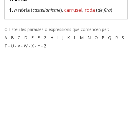
1.
n
nòria (
castellanisme
),
carrusel
,
roda
(
de fira
)
O llisteu les paraules o expressions que comencen per:
A
-
B
-
C
-
D
-
E
-
F
-
G
-
H
-
I
-
J
-
K
-
L
-
M
-
N
-
O
-
P
-
Q
-
R
-
S
-
T
-
U
-
V
-
W
-
X
-
Y
-
Z