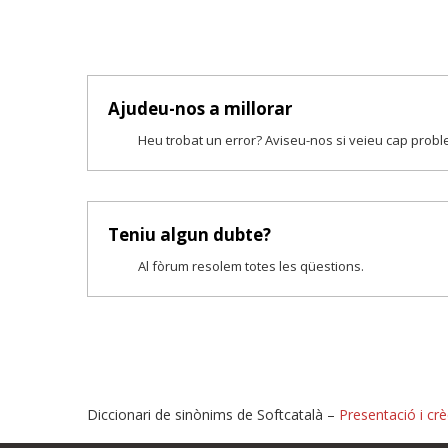
Ajudeu-nos a millorar
Heu trobat un error? Aviseu-nos si veieu cap prob
Teniu algun dubte?
Al fòrum resolem totes les qüestions.
Diccionari de sinònims de Softcatalà –
Presentació i crè