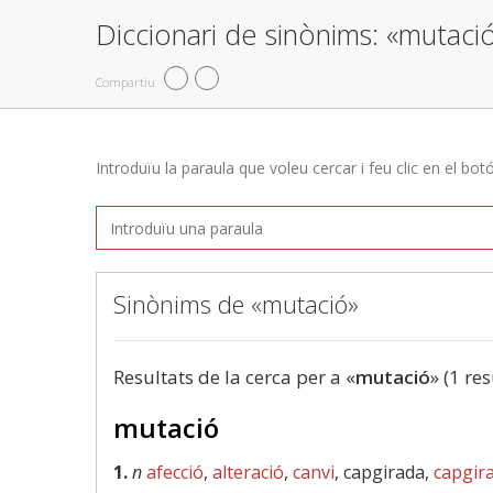
Diccionari de sinònims: «mutaci
Compartiu
Introduïu la paraula que voleu cercar i feu clic en el bot
Sinònims de «mutació»
Resultats de la cerca per a «
mutació
» (1 res
mutació
1.
n
afecció
,
alteració
,
canvi
, capgirada,
capgir