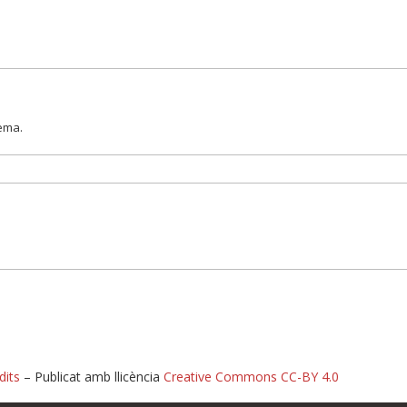
lema.
dits
– Publicat amb llicència
Creative Commons CC-BY 4.0