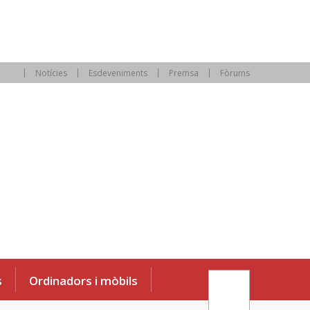
Notícies
Esdeveniments
Premsa
Fòrums
s
Ordinadors i mòbils