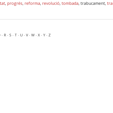
tat
,
progrés
,
reforma
,
revolució
,
tombada
, trabucament,
tr
Q
-
R
-
S
-
T
-
U
-
V
-
W
-
X
-
Y
-
Z