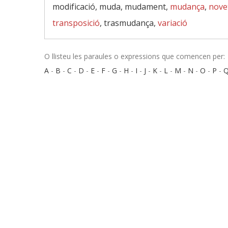
modificació, muda, mudament,
mudança
,
nove
transposició
, trasmudança,
variació
O llisteu les paraules o expressions que comencen per:
A
-
B
-
C
-
D
-
E
-
F
-
G
-
H
-
I
-
J
-
K
-
L
-
M
-
N
-
O
-
P
-