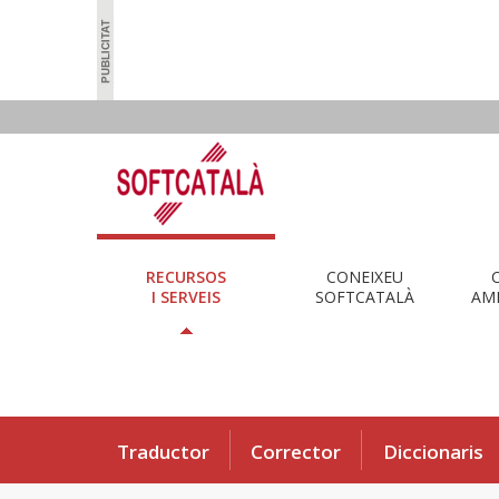
RECURSOS
CONEIXEU
I SERVEIS
SOFTCATALÀ
AMB
Traductor
Corrector
Diccionaris