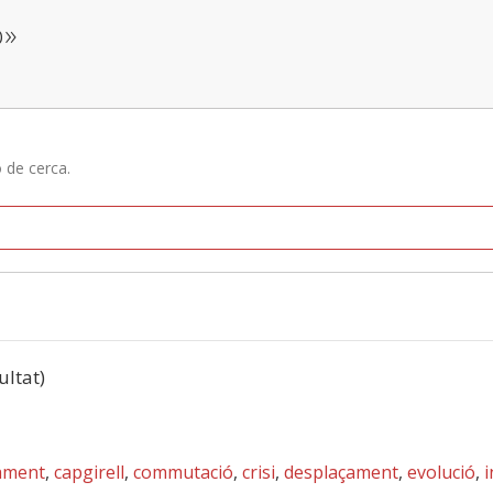
ó»
ó de cerca.
ultat)
ament
,
capgirell
,
commutació
,
crisi
,
desplaçament
,
evolució
,
i