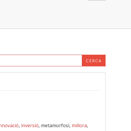
CERCA
nnovació
,
inversió
, metamorfosi,
millora
,