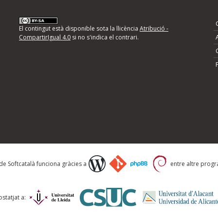
nformeu d'errors
El contingut està disponible sota la llicència
Atribució -
CompartirIgual 4.0
si no s'indica el contrari.
mps següents i descriviu quina és la millora que
 de Softcatalà funciona gràcies a
entre altre progra
statjat a: