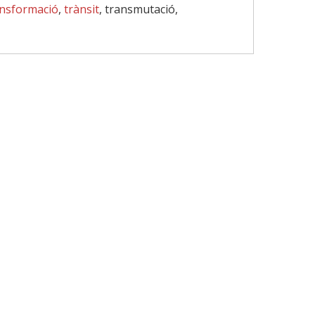
ansformació
,
trànsit
, transmutació,