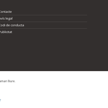
Contacte
Avís legal
Codi de conducta
Publicitat
mari lliure.