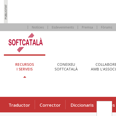
Notícies
Esdeveniments
Premsa
Fòrums
RECURSOS
CONEIXEU
COL·LABOR
I SERVEIS
SOFTCATALÀ
AMB L'ASSOCI
Traductor
Corrector
Diccionaris
Eines