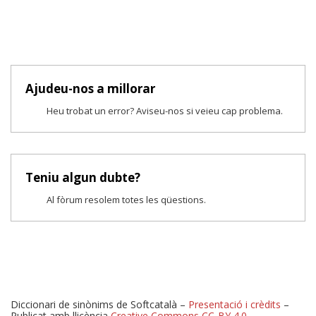
Ajudeu-nos a millorar
Heu trobat un error? Aviseu-nos si veieu cap problema.
Teniu algun dubte?
Al fòrum resolem totes les qüestions.
Diccionari de sinònims de Softcatalà –
Presentació i crèdits
–
Publicat amb llicència
Creative Commons CC-BY 4.0