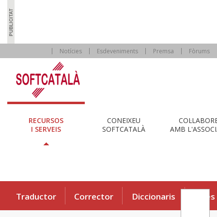
Notícies
Esdeveniments
Premsa
Fòrums
RECURSOS
CONEIXEU
COL·LABOR
I SERVEIS
SOFTCATALÀ
AMB L'ASSOCI
Traductor
Corrector
Diccionaris
Eines