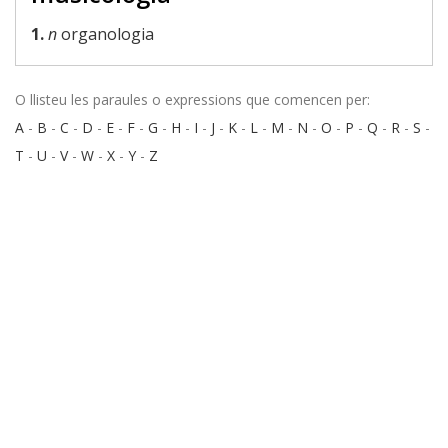
1.
n
organologia
O llisteu les paraules o expressions que comencen per:
A
-
B
-
C
-
D
-
E
-
F
-
G
-
H
-
I
-
J
-
K
-
L
-
M
-
N
-
O
-
P
-
Q
-
R
-
S
-
T
-
U
-
V
-
W
-
X
-
Y
-
Z