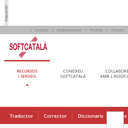
Notícies
Esdeveniments
Premsa
Fòrums
RECURSOS
CONEIXEU
COL·LABOR
I SERVEIS
SOFTCATALÀ
AMB L'ASSOCI
Traductor
Corrector
Diccionaris
Eines