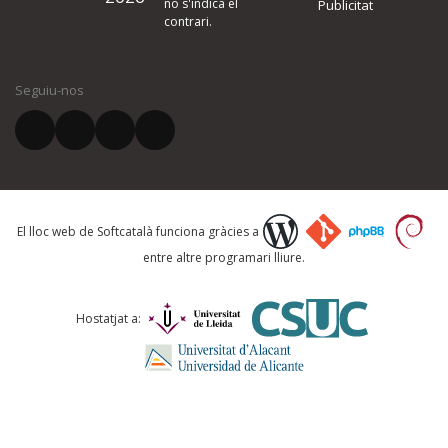
no s'indica el
Publicitat
contrari.
El vostre nom *
Seguiu-nos
El vostre correu electrònic *
Què proposeu?
El lloc web de Softcatalà funciona gràcies a
entre altre programari lliure.
Comentari *
Hostatjat a: