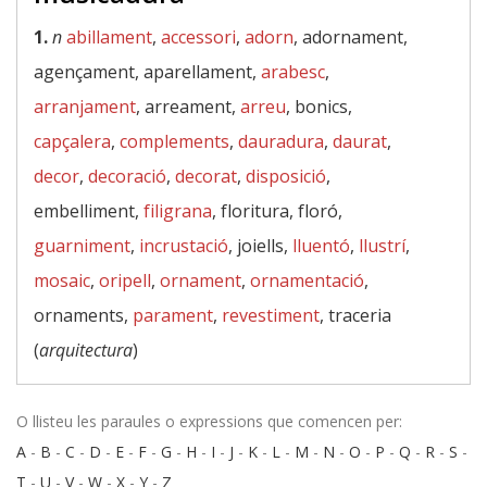
1.
n
abillament
,
accessori
,
adorn
, adornament,
agençament, aparellament,
arabesc
,
arranjament
, arreament,
arreu
, bonics,
capçalera
,
complements
,
dauradura
,
daurat
,
decor
,
decoració
,
decorat
,
disposició
,
embelliment,
filigrana
, floritura, floró,
guarniment
,
incrustació
, joiells,
lluentó
,
llustrí
,
mosaic
,
oripell
,
ornament
,
ornamentació
,
ornaments,
parament
,
revestiment
, traceria
(
arquitectura
)
O llisteu les paraules o expressions que comencen per:
A
-
B
-
C
-
D
-
E
-
F
-
G
-
H
-
I
-
J
-
K
-
L
-
M
-
N
-
O
-
P
-
Q
-
R
-
S
-
T
-
U
-
V
-
W
-
X
-
Y
-
Z