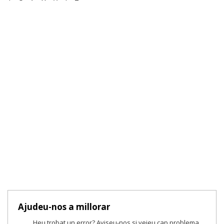
Ajudeu-nos a millorar
Heu trobat un error? Aviseu-nos si veieu cap problema.