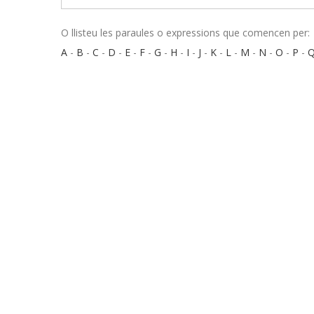
O llisteu les paraules o expressions que comencen per:
A
-
B
-
C
-
D
-
E
-
F
-
G
-
H
-
I
-
J
-
K
-
L
-
M
-
N
-
O
-
P
-