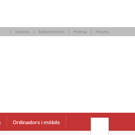
Notícies
Esdeveniments
Premsa
Fòrums
s
Ordinadors i mòbils