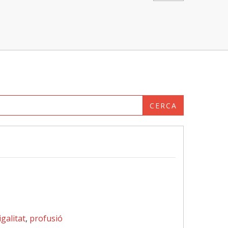
CERCA
galitat
,
profusió