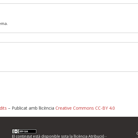
lema.
dits
– Publicat amb llicència
Creative Commons CC-BY 4.0
nformeu d'errors
El contingut està disponible sota la llicència
Atribució -