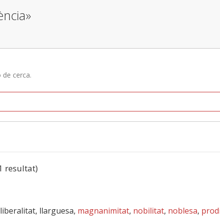
ència»
ó de cerca.
1 resultat)
 liberalitat, llarguesa,
magnanimitat
,
nobilitat
,
noblesa
,
prodi