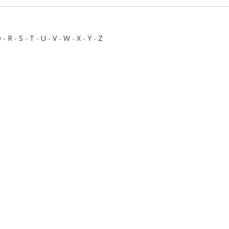
Q
-
R
-
S
-
T
-
U
-
V
-
W
-
X
-
Y
-
Z