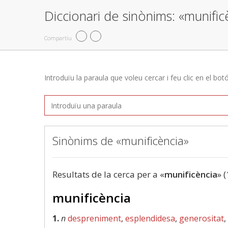
Diccionari de sinònims: «munific
Compartiu
Introduïu la paraula que voleu cercar i feu clic en el bot
Sinònims de «munificència»
Resultats de la cerca per a «
munificència
» (
munificència
1.
n
despreniment
,
esplendidesa
,
generositat
,