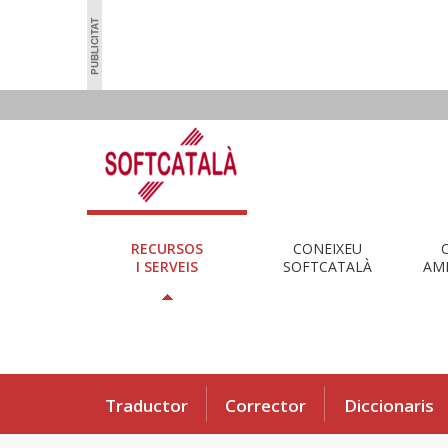
RECURSOS
CONEIXEU
I SERVEIS
SOFTCATALÀ
AMB
Traductor
Corrector
Diccionaris