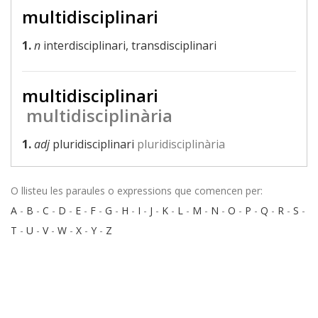
multidisciplinari
1.
n
interdisciplinari, transdisciplinari
multidisciplinari
multidisciplinària
1.
adj
pluridisciplinari
pluridisciplinària
O llisteu les paraules o expressions que comencen per:
A
-
B
-
C
-
D
-
E
-
F
-
G
-
H
-
I
-
J
-
K
-
L
-
M
-
N
-
O
-
P
-
Q
-
R
-
S
-
T
-
U
-
V
-
W
-
X
-
Y
-
Z