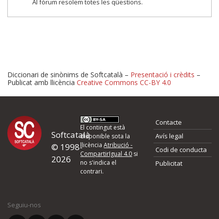
Al fòrum resolem totes les qüestions.
Diccionari de sinònims de Softcatalà –
Presentació i crèdits
–
Publicat amb llicència
Creative Commons CC-BY 4.0
Proposeu-nos millores o 
Contacte
d'errors
El contingut està
Softcatalà
Avís legal
disponible sota la
llicència
Atribució -
© 1998-
Codi de conducta
Si heu trobat un error o voleu proposar alguna millora, ompliu els ca
CompartirIgual 4.0
si
2026
quina és la millora que proposeu o l'error del qual voleu informar-no
no s'indica el
Publicitat
contrari.
El vostre nom *
Seguiu-nos