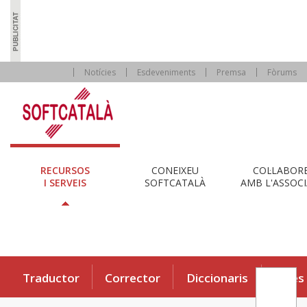
Notícies
Esdeveniments
Premsa
Fòrums
RECURSOS
CONEIXEU
COL·LABOR
I SERVEIS
SOFTCATALÀ
AMB L'ASSOCI
Traductor
Corrector
Diccionaris
Eines