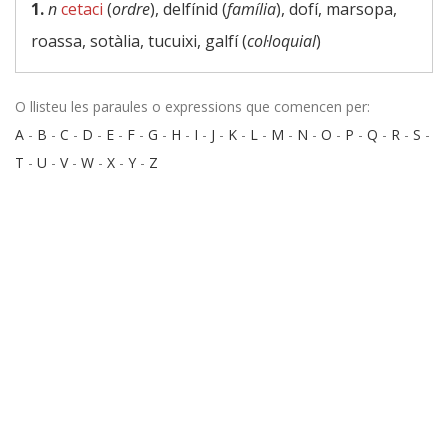
1.
n
cetaci
(
ordre
), delfínid (
família
), dofí, marsopa,
roassa, sotàlia, tucuixi, galfí (
col·loquial
)
O llisteu les paraules o expressions que comencen per:
A
-
B
-
C
-
D
-
E
-
F
-
G
-
H
-
I
-
J
-
K
-
L
-
M
-
N
-
O
-
P
-
Q
-
R
-
S
-
T
-
U
-
V
-
W
-
X
-
Y
-
Z