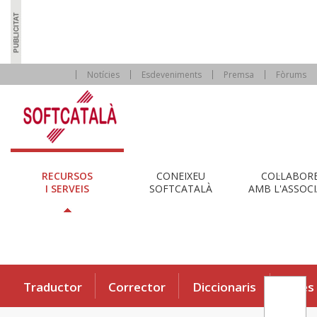
Notícies
Esdeveniments
Premsa
Fòrums
RECURSOS
CONEIXEU
COL·LABOR
I SERVEIS
SOFTCATALÀ
AMB L'ASSOCI
Traductor
Corrector
Diccionaris
Eines