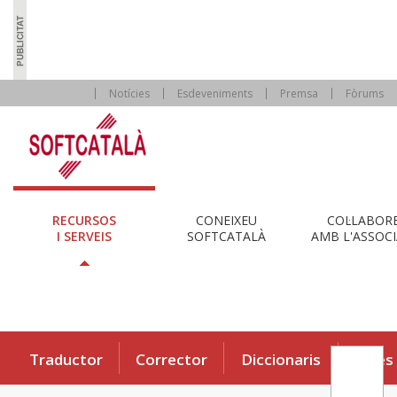
Notícies
Esdeveniments
Premsa
Fòrums
RECURSOS
CONEIXEU
COL·LABOR
I SERVEIS
SOFTCATALÀ
AMB L'ASSOCI
Traductor
Corrector
Diccionaris
Eines