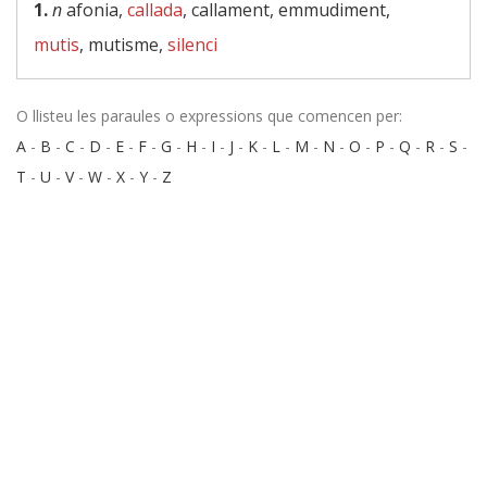
1.
n
afonia,
callada
, callament, emmudiment,
mutis
, mutisme,
silenci
O llisteu les paraules o expressions que comencen per:
A
-
B
-
C
-
D
-
E
-
F
-
G
-
H
-
I
-
J
-
K
-
L
-
M
-
N
-
O
-
P
-
Q
-
R
-
S
-
T
-
U
-
V
-
W
-
X
-
Y
-
Z