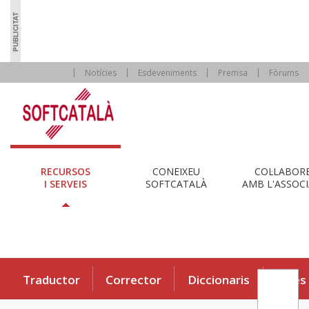
Notícies
Esdeveniments
Premsa
Fòrums
RECURSOS
CONEIXEU
COL·LABOR
I SERVEIS
SOFTCATALÀ
AMB L'ASSOCI
Traductor
Corrector
Diccionaris
Eines