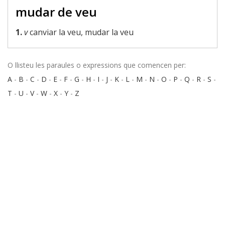
mudar de veu
1.
v
canviar la veu, mudar la veu
O llisteu les paraules o expressions que comencen per:
A
-
B
-
C
-
D
-
E
-
F
-
G
-
H
-
I
-
J
-
K
-
L
-
M
-
N
-
O
-
P
-
Q
-
R
-
S
-
T
-
U
-
V
-
W
-
X
-
Y
-
Z