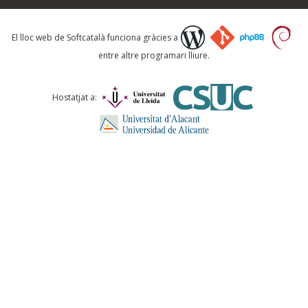
Què proposeu?
El lloc web de Softcatalà funciona gràcies a
entre altre programari lliure.
Comentari *
Hostatjat a:
ENVIA