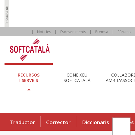
Notícies
Esdeveniments
Premsa
Fòrums
RECURSOS
CONEIXEU
COL·LABOR
I SERVEIS
SOFTCATALÀ
AMB L'ASSOCI
Traductor
Corrector
Diccionaris
Eines