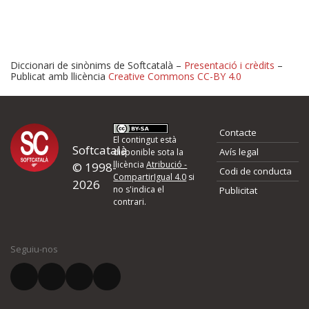
Diccionari de sinònims de Softcatalà –
Presentació i crèdits
–
Publicat amb llicència
Creative Commons CC-BY 4.0
Proposeu-nos millores o 
Contacte
d'errors
El contingut està
Softcatalà
Avís legal
disponible sota la
llicència
Atribució -
© 1998-
Codi de conducta
Si heu trobat un error o voleu proposar alguna millora, ompliu els ca
CompartirIgual 4.0
si
2026
quina és la millora que proposeu o l'error del qual voleu informar-no
no s'indica el
Publicitat
contrari.
El vostre nom *
Seguiu-nos
El vostre correu electrònic *