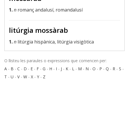
1.
n
romanç andalusí, romandalusí
litúrgia mossàrab
1.
n
litúrgia hispànica, litúrgia visigòtica
O llisteu les paraules o expressions que comencen per:
A
-
B
-
C
-
D
-
E
-
F
-
G
-
H
-
I
-
J
-
K
-
L
-
M
-
N
-
O
-
P
-
Q
-
R
-
S
-
T
-
U
-
V
-
W
-
X
-
Y
-
Z