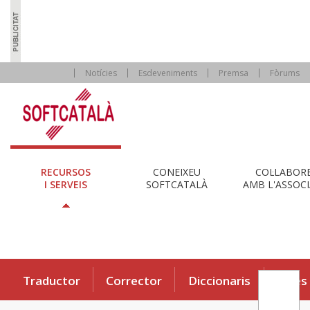
Notícies
Esdeveniments
Premsa
Fòrums
RECURSOS
CONEIXEU
COL·LABOR
I SERVEIS
SOFTCATALÀ
AMB L'ASSOCI
Traductor
Corrector
Diccionaris
Eines