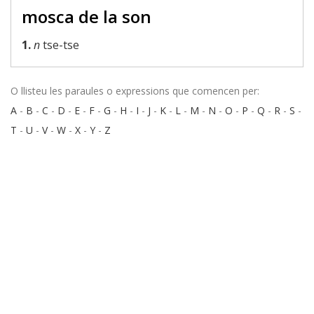
mosca de la son
1.
n
tse-tse
O llisteu les paraules o expressions que comencen per:
A
-
B
-
C
-
D
-
E
-
F
-
G
-
H
-
I
-
J
-
K
-
L
-
M
-
N
-
O
-
P
-
Q
-
R
-
S
-
T
-
U
-
V
-
W
-
X
-
Y
-
Z