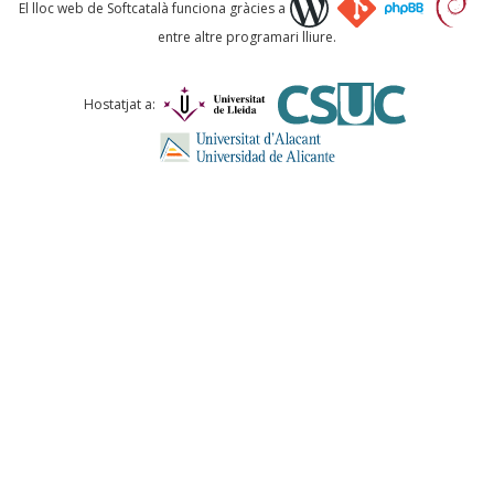
Què proposeu?
El lloc web de Softcatalà funciona gràcies a
entre altre programari lliure.
Comentari *
Hostatjat a:
ENVIA