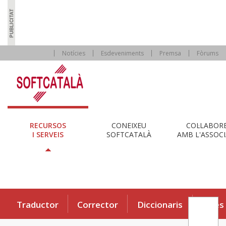
Notícies
Esdeveniments
Premsa
Fòrums
RECURSOS
CONEIXEU
COL·LABOR
I SERVEIS
SOFTCATALÀ
AMB L'ASSOCI
Traductor
Corrector
Diccionaris
Eines