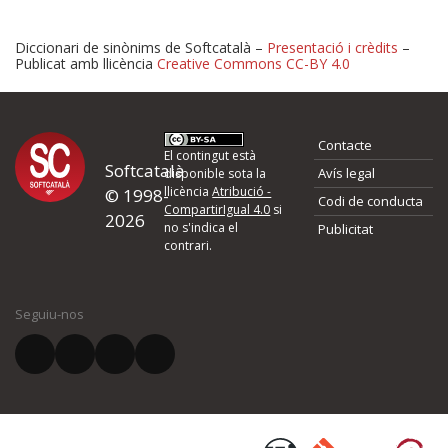
Diccionari de sinònims de Softcatalà –
Presentació i crèdits
–
Publicat amb llicència
Creative Commons CC-BY 4.0
Proposeu-nos millores o 
Contacte
d'errors
El contingut està
Softcatalà
Avís legal
disponible sota la
llicència
Atribució -
© 1998-
Codi de conducta
Si heu trobat un error o voleu proposar alguna millora, ompliu els ca
CompartirIgual 4.0
si
2026
quina és la millora que proposeu o l'error del qual voleu informar-no
no s'indica el
Publicitat
contrari.
El vostre nom *
Seguiu-nos
El vostre correu electrònic *