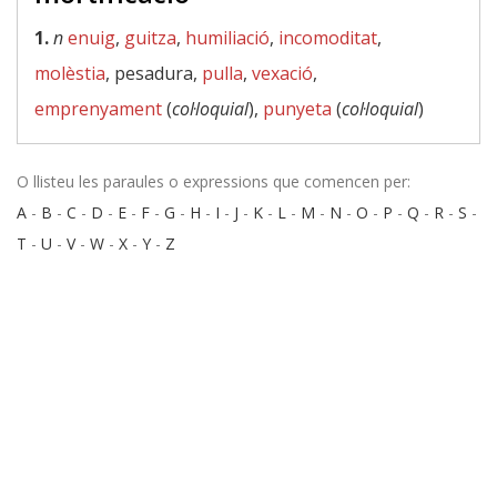
1.
n
enuig
,
guitza
,
humiliació
,
incomoditat
,
molèstia
, pesadura,
pulla
,
vexació
,
emprenyament
(
col·loquial
),
punyeta
(
col·loquial
)
O llisteu les paraules o expressions que comencen per:
A
-
B
-
C
-
D
-
E
-
F
-
G
-
H
-
I
-
J
-
K
-
L
-
M
-
N
-
O
-
P
-
Q
-
R
-
S
-
T
-
U
-
V
-
W
-
X
-
Y
-
Z