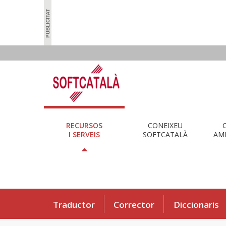
RECURSOS
CONEIXEU
I SERVEIS
SOFTCATALÀ
AMB
Traductor
Corrector
Diccionaris