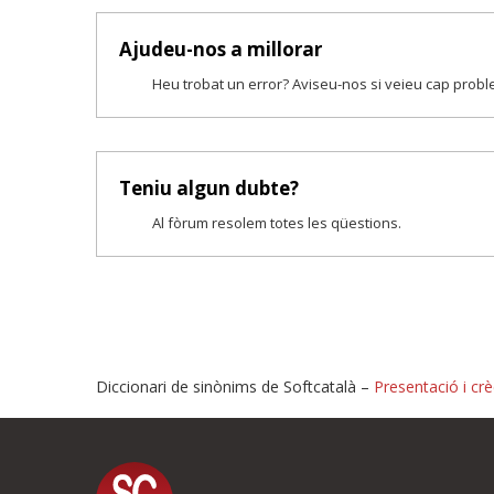
Ajudeu-nos a millorar
Heu trobat un error? Aviseu-nos si veieu cap prob
Teniu algun dubte?
Al fòrum resolem totes les qüestions.
Diccionari de sinònims de Softcatalà –
Presentació i crè
Proposeu-nos millores o i