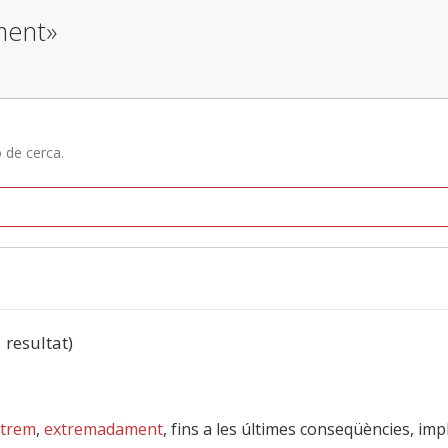
ment»
ó de cerca.
1 resultat)
xtrem
,
extremadament
, fins a les últimes conseqüències, im