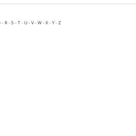
Q
-
R
-
S
-
T
-
U
-
V
-
W
-
X
-
Y
-
Z