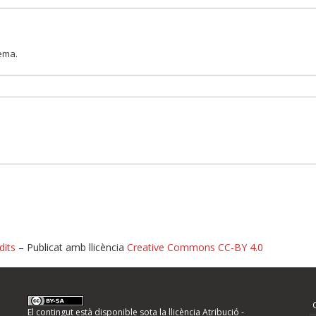
lema.
dits
– Publicat amb llicència
Creative Commons CC-BY 4.0
nformeu d'errors
El contingut està disponible sota la llicència
Atribució -