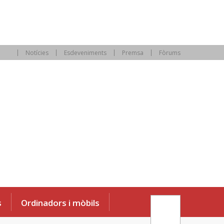
Notícies
Esdeveniments
Premsa
Fòrums
s
Ordinadors i mòbils