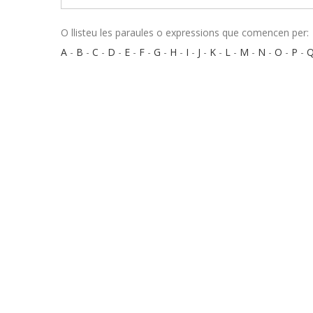
O llisteu les paraules o expressions que comencen per:
A
-
B
-
C
-
D
-
E
-
F
-
G
-
H
-
I
-
J
-
K
-
L
-
M
-
N
-
O
-
P
-