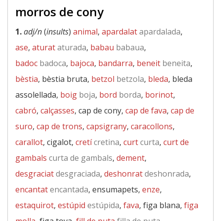
morros de cony
1.
adj/n
(
insults
)
animal
,
apardalat
apardalada
,
ase
,
aturat
aturada
,
babau
babaua
,
badoc
badoca
,
bajoca
,
bandarra
,
beneit
beneita
,
bèstia
, bèstia bruta,
betzol
betzola
,
bleda
, bleda
assolellada,
boig
boja
,
bord
borda
,
borinot
,
cabró
,
calçasses
, cap de cony,
cap de fava
,
cap de
suro
,
cap de trons
,
capsigrany
,
caracollons
,
carallot
, cigalot,
cretí
cretina
,
curt
curta
,
curt de
gambals
curta de gambals
,
dement
,
desgraciat
desgraciada
,
deshonrat
deshonrada
,
encantat
encantada
, ensumapets,
enze
,
estaquirot
,
estúpid
estúpida
,
fava
, figa blana,
figa