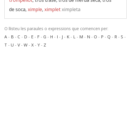
trompellot
, tros d’ase, tros de merda seca, tros
de soca,
ximple
,
ximplet
ximpleta
O llisteu les paraules o expressions que comencen per:
A
-
B
-
C
-
D
-
E
-
F
-
G
-
H
-
I
-
J
-
K
-
L
-
M
-
N
-
O
-
P
-
Q
-
R
-
S
-
T
-
U
-
V
-
W
-
X
-
Y
-
Z