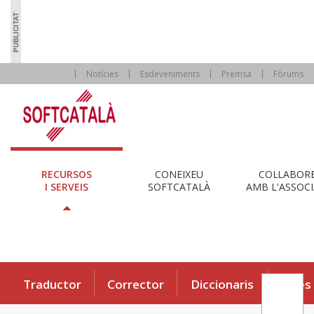
Notícies
Esdeveniments
Premsa
Fòrums
RECURSOS
CONEIXEU
COL·LABOR
I SERVEIS
SOFTCATALÀ
AMB L'ASSOCI
Traductor
Corrector
Diccionaris
Eines