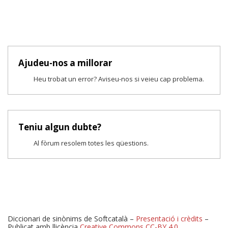
Ajudeu-nos a millorar
Heu trobat un error? Aviseu-nos si veieu cap problema.
Teniu algun dubte?
Al fòrum resolem totes les qüestions.
Diccionari de sinònims de Softcatalà –
Presentació i crèdits
–
Publicat amb llicència
Creative Commons CC-BY 4.0