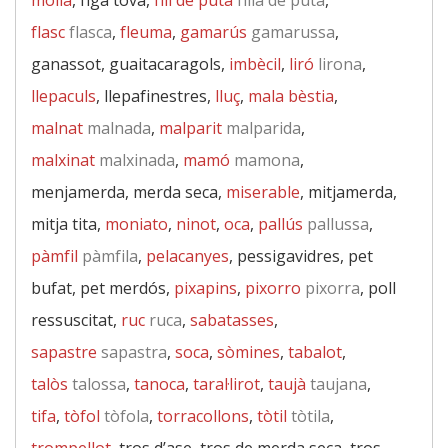
molla
, figa tova,
fill de puta
filla de puta
,
flasc
flasca
,
fleuma
,
gamarús
gamarussa
,
ganassot, guaitacaragols,
imbècil
,
liró
lirona
,
llepaculs
, llepafinestres,
lluç
,
mala bèstia
,
malnat
malnada
,
malparit
malparida
,
malxinat
malxinada
,
mamó
mamona
,
menjamerda, merda seca,
miserable
, mitjamerda,
mitja tita,
moniato
,
ninot
,
oca
,
pallús
pallussa
,
pàmfil
pàmfila
,
pelacanyes
, pessigavidres, pet
bufat, pet merdós,
pixapins
,
pixorro
pixorra
, poll
ressuscitat,
ruc
ruca
,
sabatasses
,
sapastre
sapastra
,
soca
,
sòmines
,
tabalot
,
talòs
talossa
,
tanoca
,
taral·lirot
,
taujà
taujana
,
tifa
,
tòfol
tòfola
,
torracollons
,
tòtil
tòtila
,