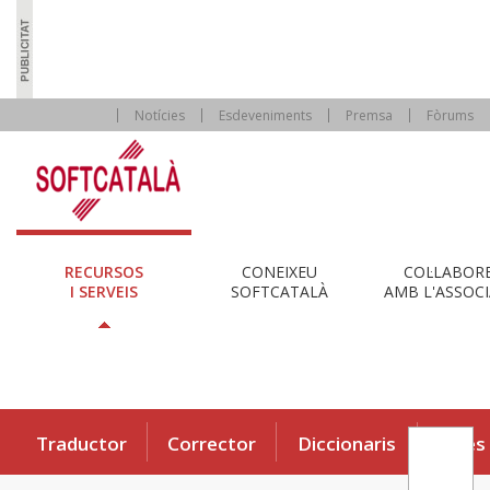
Notícies
Esdeveniments
Premsa
Fòrums
RECURSOS
CONEIXEU
COL·LABOR
I SERVEIS
SOFTCATALÀ
AMB L'ASSOCI
Traductor
Corrector
Diccionaris
Eines