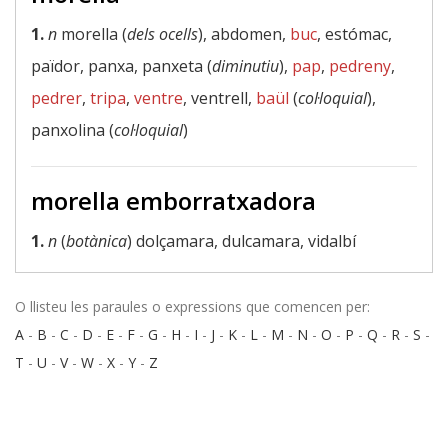
1.
n
morella (
dels ocells
), abdomen,
buc
, estómac,
païdor, panxa, panxeta (
diminutiu
),
pap
,
pedreny
,
pedrer
,
tripa
,
ventre
, ventrell,
baül
(
col·loquial
),
panxolina (
col·loquial
)
morella emborratxadora
1.
n
(
botànica
) dolçamara, dulcamara, vidalbí
O llisteu les paraules o expressions que comencen per:
A
-
B
-
C
-
D
-
E
-
F
-
G
-
H
-
I
-
J
-
K
-
L
-
M
-
N
-
O
-
P
-
Q
-
R
-
S
-
T
-
U
-
V
-
W
-
X
-
Y
-
Z