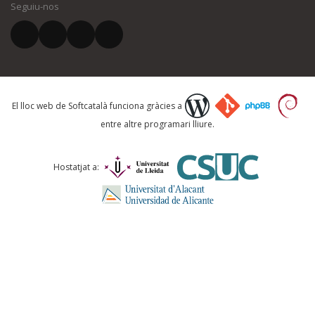
Seguiu-nos
El vostre correu electrònic *
Què proposeu?
El lloc web de Softcatalà funciona gràcies a
entre altre programari lliure.
Comentari *
Hostatjat a: