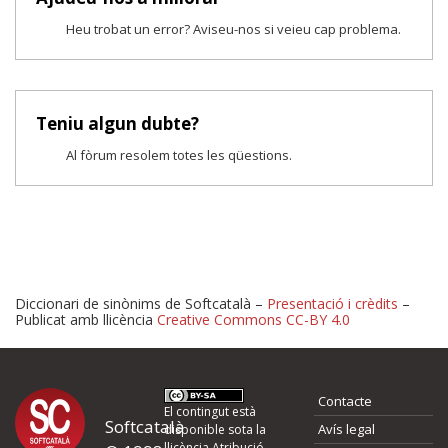
Heu trobat un error? Aviseu-nos si veieu cap problema.
Teniu algun dubte?
Al fòrum resolem totes les qüestions.
Diccionari de sinònims de Softcatalà –
Presentació i crèdits
–
Publicat amb llicència
Creative Commons CC-BY 4.0
Proposeu-nos millores o 
Contacte
d'errors
El contingut està
Softcatalà
Avís legal
disponible sota la
llicència
Atribució -