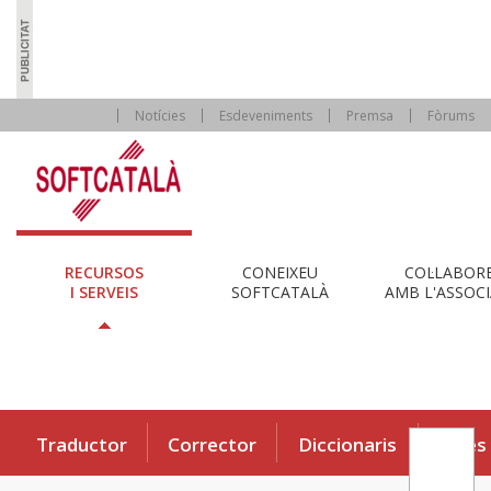
Notícies
Esdeveniments
Premsa
Fòrums
RECURSOS
CONEIXEU
COL·LABOR
I SERVEIS
SOFTCATALÀ
AMB L'ASSOCI
Traductor
Corrector
Diccionaris
Eines