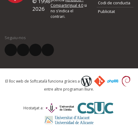
© 1998-
Codi de conducta
Si heu trobat un error o voleu proposar alguna millora, ompliu els ca
CompartirIgual 4.0
si
2026
quina és la millora que proposeu o l'error del qual voleu informar-no
no s'indica el
Publicitat
contrari.
El vostre nom *
Seguiu-nos
El vostre correu electrònic *
Què proposeu?
El lloc web de Softcatalà funciona gràcies a
entre altre programari lliure.
Comentari *
Hostatjat a: