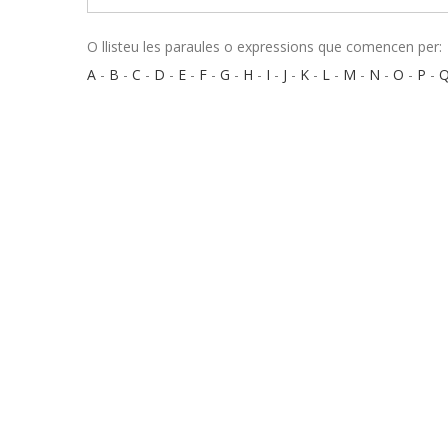
O llisteu les paraules o expressions que comencen per:
A
-
B
-
C
-
D
-
E
-
F
-
G
-
H
-
I
-
J
-
K
-
L
-
M
-
N
-
O
-
P
-