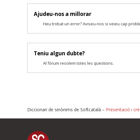
Ajudeu-nos a millorar
Heu trobat un error? Aviseu-nos si veieu cap prob
Teniu algun dubte?
Al fòrum resolem totes les qüestions.
Diccionari de sinònims de Softcatalà –
Presentació i crè
Proposeu-nos millores o i