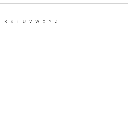
Q
-
R
-
S
-
T
-
U
-
V
-
W
-
X
-
Y
-
Z