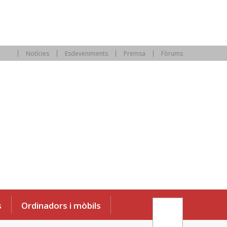
Notícies
Esdeveniments
Premsa
Fòrums
s
Ordinadors i mòbils