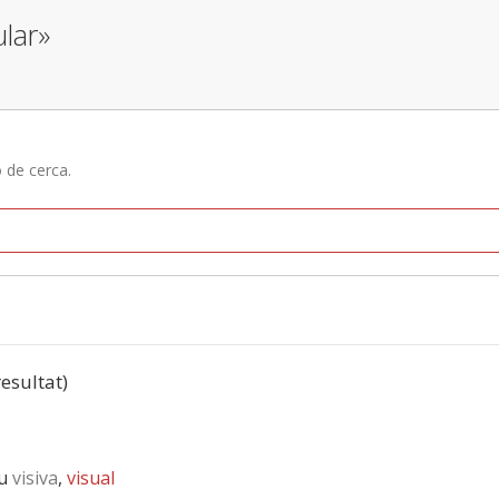
lar»
ó de cerca.
resultat)
iu
visiva
,
visual