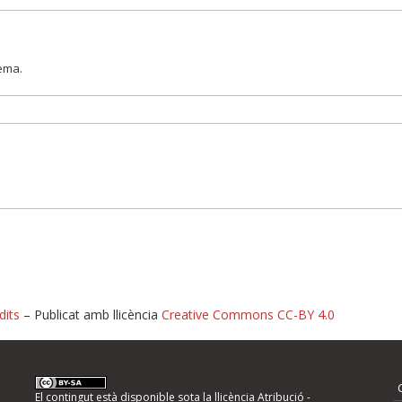
lema.
dits
– Publicat amb llicència
Creative Commons CC-BY 4.0
nformeu d'errors
El contingut està disponible sota la llicència
Atribució -