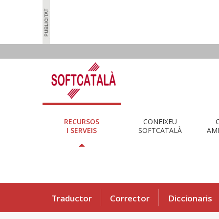
RECURSOS
CONEIXEU
I SERVEIS
SOFTCATALÀ
AMB
Traductor
Corrector
Diccionaris