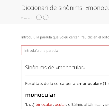
Diccionari de sinònims: «monocu
Compartiu
Introduïu la paraula que voleu cercar i feu clic en el bot
Sinònims de «monocular»
Resultats de la cerca per a «
monocular
» (1 
monocular
1.
adj
binocular
,
ocular
, oftàlmic
oftàlmica
, vis