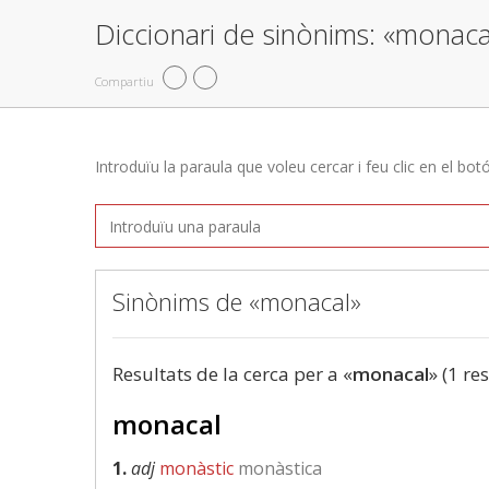
Diccionari de sinònims: «monaca
Compartiu
Introduïu la paraula que voleu cercar i feu clic en el bot
Sinònims de «monacal»
Resultats de la cerca per a «
monacal
» (1 re
monacal
1.
adj
monàstic
monàstica