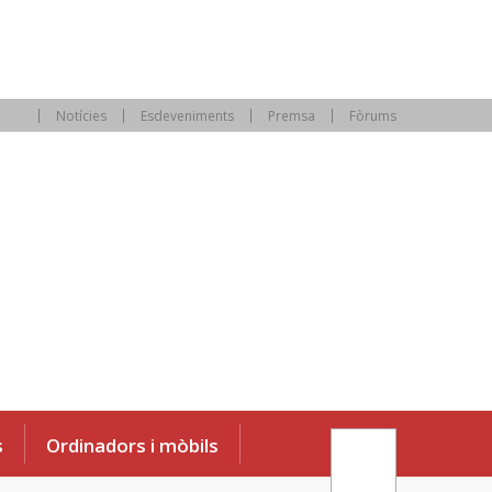
Notícies
Esdeveniments
Premsa
Fòrums
s
Ordinadors i mòbils