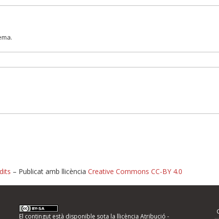
lema.
dits
– Publicat amb llicència
Creative Commons CC-BY 4.0
nformeu d'errors
El contingut està disponible sota la llicència
Atribució -