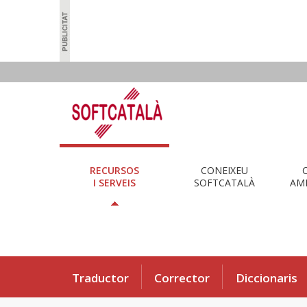
RECURSOS
CONEIXEU
I SERVEIS
SOFTCATALÀ
AMB
Traductor
Corrector
Diccionaris