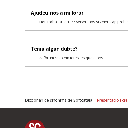
Ajudeu-nos a millorar
Heu trobat un error? Aviseu-nos si veieu cap prob
Teniu algun dubte?
Al fòrum resolem totes les qüestions.
Diccionari de sinònims de Softcatalà –
Presentació i crè
Proposeu-nos millores o i