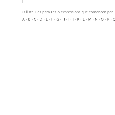
O llisteu les paraules o expressions que comencen per:
A
-
B
-
C
-
D
-
E
-
F
-
G
-
H
-
I
-
J
-
K
-
L
-
M
-
N
-
O
-
P
-