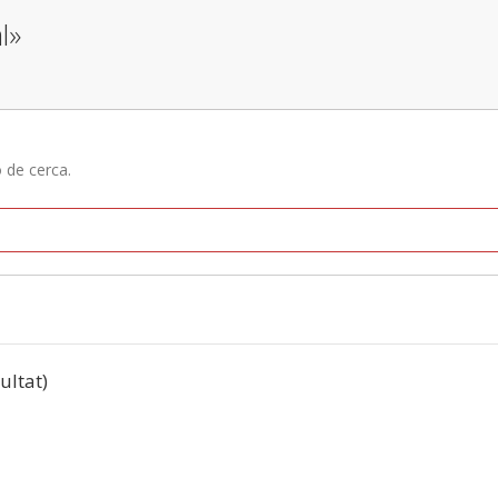
l»
ó de cerca.
sultat)