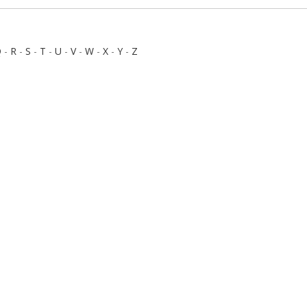
Q
-
R
-
S
-
T
-
U
-
V
-
W
-
X
-
Y
-
Z