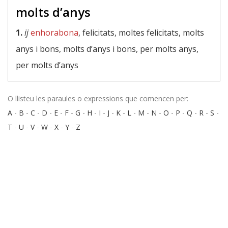
molts d’anys
1.
ij
enhorabona
, felicitats, moltes felicitats, molts
anys i bons, molts d’anys i bons, per molts anys,
per molts d’anys
O llisteu les paraules o expressions que comencen per:
A
-
B
-
C
-
D
-
E
-
F
-
G
-
H
-
I
-
J
-
K
-
L
-
M
-
N
-
O
-
P
-
Q
-
R
-
S
-
T
-
U
-
V
-
W
-
X
-
Y
-
Z