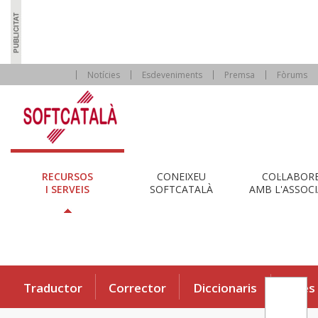
Notícies
Esdeveniments
Premsa
Fòrums
RECURSOS
CONEIXEU
COL·LABOR
I SERVEIS
SOFTCATALÀ
AMB L'ASSOCI
Traductor
Corrector
Diccionaris
Eines