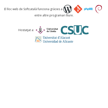
Què proposeu?
El lloc web de Softcatalà funciona gràcies a
entre altre programari lliure.
Comentari *
Hostatjat a:
ENVIA