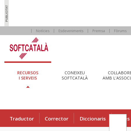
Notícies
Esdeveniments
Premsa
Fòrums
RECURSOS
CONEIXEU
COL·LABOR
I SERVEIS
SOFTCATALÀ
AMB L'ASSOCI
Traductor
Corrector
Diccionaris
Eines