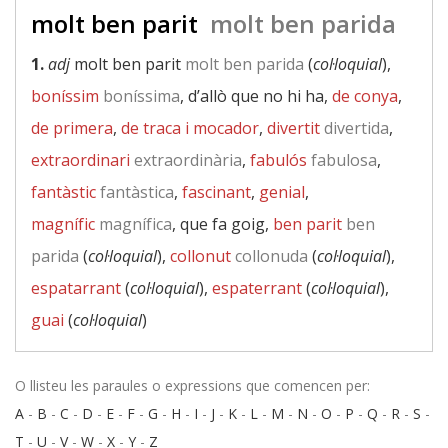
molt ben parit
molt ben parida
1.
adj
molt ben parit
molt ben parida
(
col·loquial
),
boníssim
boníssima
, d’allò que no hi ha,
de conya
,
de primera
,
de traca i mocador
,
divertit
divertida
,
extraordinari
extraordinària
,
fabulós
fabulosa
,
fantàstic
fantàstica
,
fascinant
,
genial
,
magnífic
magnífica
, que fa goig,
ben parit
ben
parida
(
col·loquial
),
collonut
collonuda
(
col·loquial
),
espatarrant
(
col·loquial
),
espaterrant
(
col·loquial
),
guai
(
col·loquial
)
O llisteu les paraules o expressions que comencen per:
A
-
B
-
C
-
D
-
E
-
F
-
G
-
H
-
I
-
J
-
K
-
L
-
M
-
N
-
O
-
P
-
Q
-
R
-
S
-
T
-
U
-
V
-
W
-
X
-
Y
-
Z