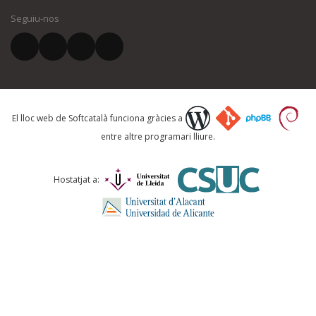
Seguiu-nos
El vostre correu electrònic *
Què proposeu?
El lloc web de Softcatalà funciona gràcies a
entre altre programari lliure.
Comentari *
Hostatjat a: