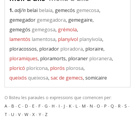
1.
adj/n
belai
belaia
, gemecós
gemecosa
,
gemegador
gemegadora
, gemegaire,
gemegós
gemegosa
,
grémola
,
lamentós
lamentosa
,
planyívol
planyívola
,
ploracossos, plorador
ploradora
, ploraire,
ploramiques
, ploramorts, ploraner
ploranera
,
ploricó
ploricona
,
plorós
plorosa
,
queixós
queixosa
,
sac de gemecs
, somicaire
O llisteu les paraules o expressions que comencen per:
A
-
B
-
C
-
D
-
E
-
F
-
G
-
H
-
I
-
J
-
K
-
L
-
M
-
N
-
O
-
P
-
Q
-
R
-
S
-
T
-
U
-
V
-
W
-
X
-
Y
-
Z