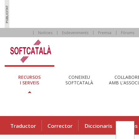
Notícies
Esdeveniments
Premsa
Fòrums
RECURSOS
CONEIXEU
COL·LABOR
I SERVEIS
SOFTCATALÀ
AMB L'ASSOCI
Traductor
Corrector
Diccionaris
Eines