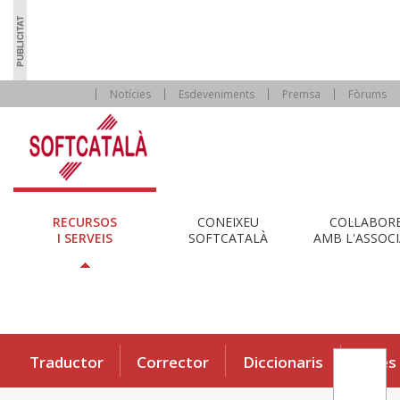
Notícies
Esdeveniments
Premsa
Fòrums
RECURSOS
CONEIXEU
COL·LABOR
I SERVEIS
SOFTCATALÀ
AMB L'ASSOCI
Traductor
Corrector
Diccionaris
Eines