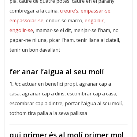
pla, caure de quatre potes, caure en el parany,
combregar a la cuina,
creure’s
,
empassar-se
,
empassolar-se
, endur-se marro,
engaldir
,
engolir-se
, mamar-se el dit, menjar-se l’ham, no
papar-ne ni una, picar l’ham, tenir llana al clatell,
tenir un bon davallant
fer anar l’aigua al seu molí
1.
loc
actuar en benefici propi, agranar cap a
casa, agranar cap a dins, escombrar cap a casa,
escombrar cap a dintre, portar l’aigua al seu molí,
tothom tira palla a la seva pallissa
qui primer és al molí primer mol