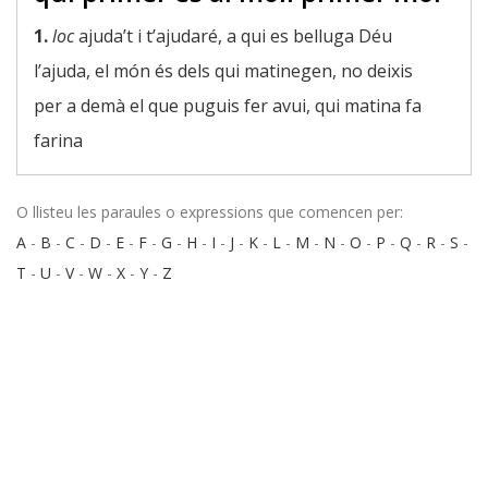
1.
loc
ajuda’t i t’ajudaré, a qui es belluga Déu
l’ajuda, el món és dels qui matinegen, no deixis
per a demà el que puguis fer avui, qui matina fa
farina
O llisteu les paraules o expressions que comencen per:
A
-
B
-
C
-
D
-
E
-
F
-
G
-
H
-
I
-
J
-
K
-
L
-
M
-
N
-
O
-
P
-
Q
-
R
-
S
-
T
-
U
-
V
-
W
-
X
-
Y
-
Z