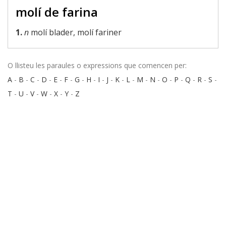
molí de farina
1.
n
molí blader, molí fariner
O llisteu les paraules o expressions que comencen per:
A
-
B
-
C
-
D
-
E
-
F
-
G
-
H
-
I
-
J
-
K
-
L
-
M
-
N
-
O
-
P
-
Q
-
R
-
S
-
T
-
U
-
V
-
W
-
X
-
Y
-
Z