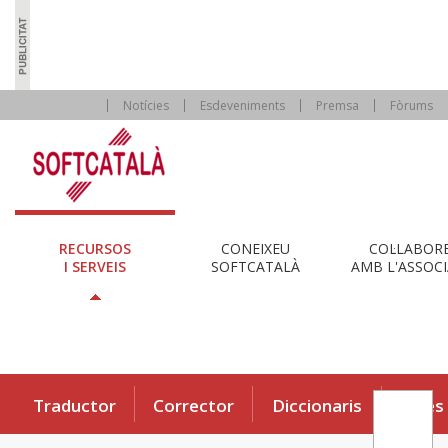
Notícies
Esdeveniments
Premsa
Fòrums
RECURSOS
CONEIXEU
COL·LABOR
I SERVEIS
SOFTCATALÀ
AMB L'ASSOCI
Traductor
Corrector
Diccionaris
Eines