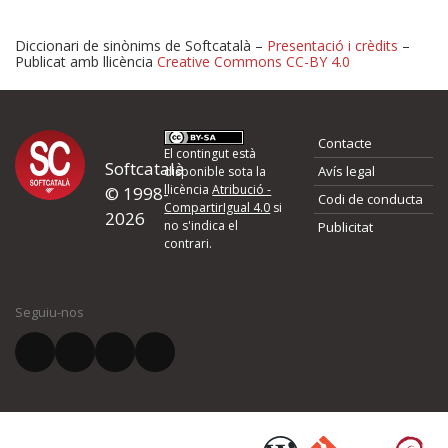
Diccionari de sinònims de Softcatalà –
Presentació i crèdits
–
Publicat amb llicència
Creative Commons CC-BY 4.0
Proposeu-nos millores o 
Contacte
d'errors
El contingut està
Softcatalà
Avís legal
disponible sota la
llicència
Atribució -
© 1998-
Codi de conducta
Si heu trobat un error o voleu proposar alguna millora, ompliu els ca
CompartirIgual 4.0
si
2026
quina és la millora que proposeu o l'error del qual voleu informar-no
no s'indica el
Publicitat
contrari.
El vostre nom *
Seguiu-nos
El vostre correu electrònic *
Què proposeu?