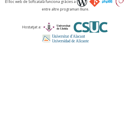
El lloc web de Softcatalà funciona gràcies a
entre altre programari lliure.
Comentari *
Hostatjat a:
ENVIA