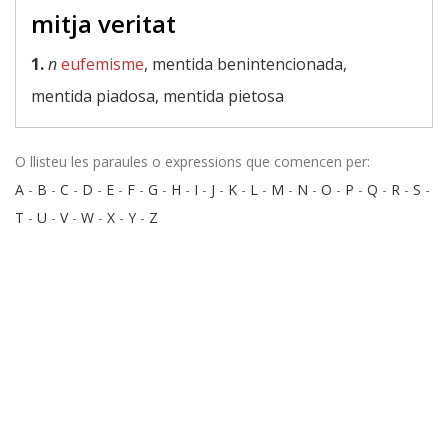
mitja veritat
1.
n
eufemisme
, mentida benintencionada,
mentida piadosa, mentida pietosa
O llisteu les paraules o expressions que comencen per:
A
-
B
-
C
-
D
-
E
-
F
-
G
-
H
-
I
-
J
-
K
-
L
-
M
-
N
-
O
-
P
-
Q
-
R
-
S
-
T
-
U
-
V
-
W
-
X
-
Y
-
Z