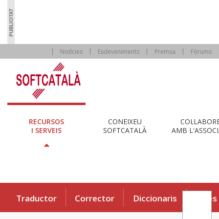
Notícies
Esdeveniments
Premsa
Fòrums
RECURSOS
CONEIXEU
COL·LABOR
I SERVEIS
SOFTCATALÀ
AMB L'ASSOCI
Traductor
Corrector
Diccionaris
Eines