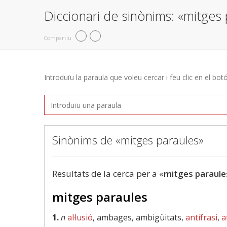
Diccionari de sinònims: «mitges 
Compartiu
Introduïu la paraula que voleu cercar i feu clic en el bot
Sinònims de «mitges paraules»
Resultats de la cerca per a «
mitges paraule
mitges paraules
1.
n
al·lusió
, ambages, ambigüitats,
antífrasi
,
a