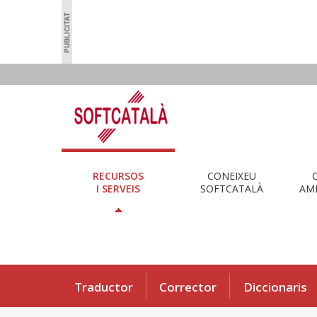
RECURSOS
CONEIXEU
I SERVEIS
SOFTCATALÀ
AMB
Traductor
Corrector
Diccionaris