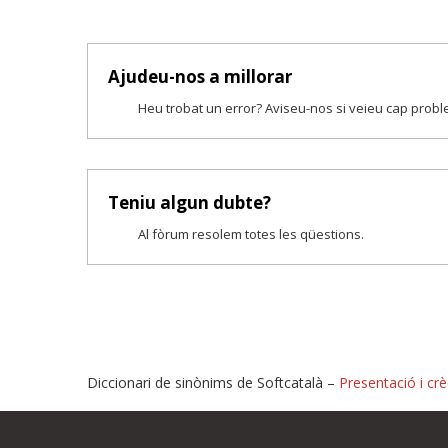
Ajudeu-nos a millorar
Heu trobat un error? Aviseu-nos si veieu cap prob
Teniu algun dubte?
Al fòrum resolem totes les qüestions.
Diccionari de sinònims de Softcatalà –
Presentació i crè