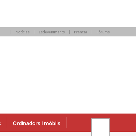
Notícies
Esdeveniments
Premsa
Fòrums
s
Ordinadors i mòbils