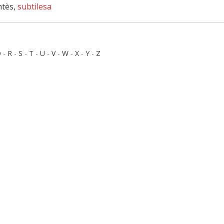
ntès,
subtilesa
Q
-
R
-
S
-
T
-
U
-
V
-
W
-
X
-
Y
-
Z