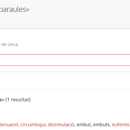
paraules»
ó de cerca.
s
» (1 resultat)
tenuació
,
circumloqui
,
dissimulació
, embut, embuts,
eufemi