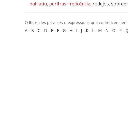
pal·liatiu
,
perífrasi
,
reticència
, rodejos, sobree
O llisteu les paraules o expressions que comencen per:
A
-
B
-
C
-
D
-
E
-
F
-
G
-
H
-
I
-
J
-
K
-
L
-
M
-
N
-
O
-
P
-