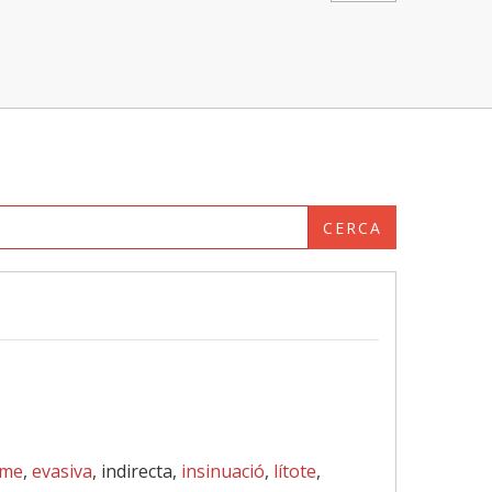
CERCA
sme
,
evasiva
, indirecta,
insinuació
,
lítote
,