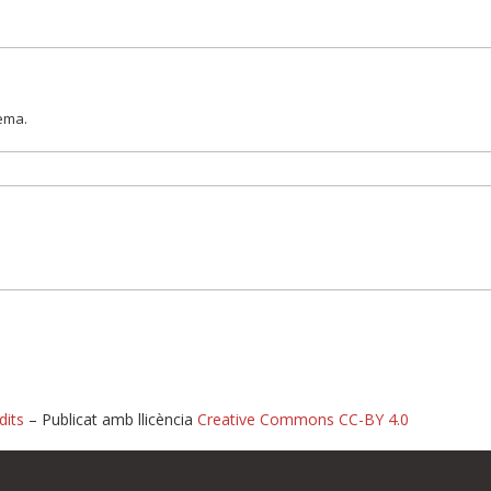
lema.
dits
– Publicat amb llicència
Creative Commons CC-BY 4.0