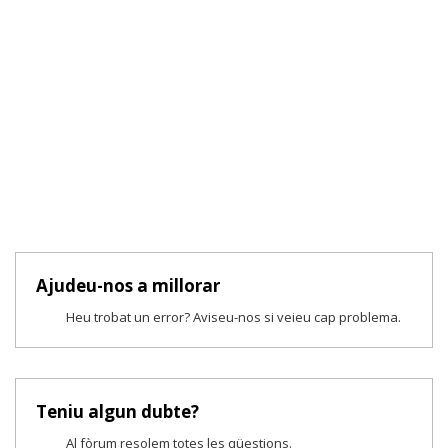
Ajudeu-nos a millorar
Heu trobat un error? Aviseu-nos si veieu cap problema.
Teniu algun dubte?
Al fòrum resolem totes les qüestions.