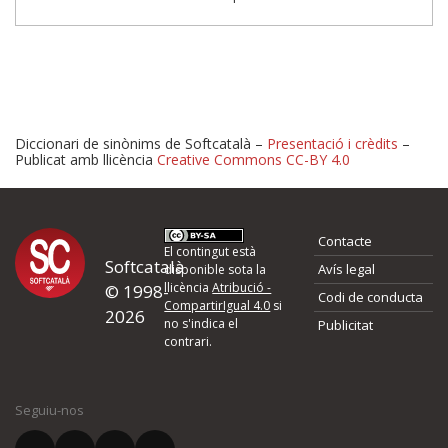
Diccionari de sinònims de Softcatalà –
Presentació i crèdits
–
Publicat amb llicència
Creative Commons CC-BY 4.0
Proposeu-nos millores o 
Contacte
d'errors
El contingut està
Softcatalà
Avís legal
disponible sota la
llicència
Atribució -
© 1998-
Codi de conducta
Si heu trobat un error o voleu proposar alguna millora, ompliu els ca
CompartirIgual 4.0
si
2026
quina és la millora que proposeu o l'error del qual voleu informar-no
no s'indica el
Publicitat
contrari.
El vostre nom *
Seguiu-nos