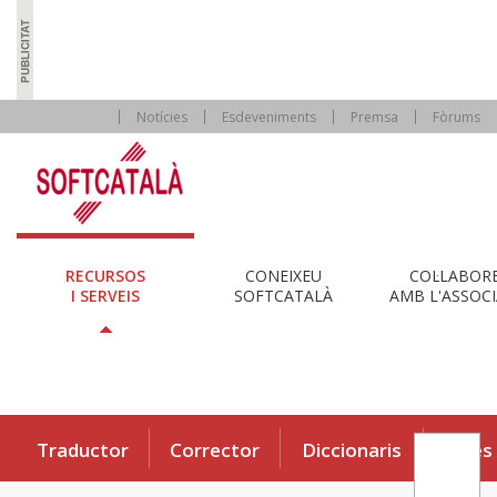
Notícies
Esdeveniments
Premsa
Fòrums
RECURSOS
CONEIXEU
COL·LABOR
I SERVEIS
SOFTCATALÀ
AMB L'ASSOCI
Traductor
Corrector
Diccionaris
Eines