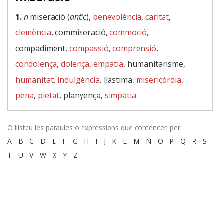
1.
n
miseració (
antic
),
benevolència
,
caritat
,
clemència
, commiseració,
commoció
,
compadiment,
compassió
,
comprensió
,
condolença
,
dolença
,
empatia
, humanitarisme,
humanitat
,
indulgència
, llàstima,
misericòrdia
,
pena
,
pietat
, planyença,
simpatia
O llisteu les paraules o expressions que comencen per:
A
-
B
-
C
-
D
-
E
-
F
-
G
-
H
-
I
-
J
-
K
-
L
-
M
-
N
-
O
-
P
-
Q
-
R
-
S
-
T
-
U
-
V
-
W
-
X
-
Y
-
Z