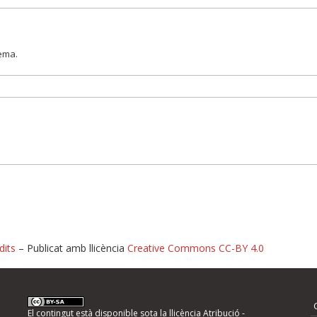
lema.
dits
– Publicat amb llicència
Creative Commons CC-BY 4.0
nformeu d'errors
El contingut està disponible sota la llicència
Atribució -