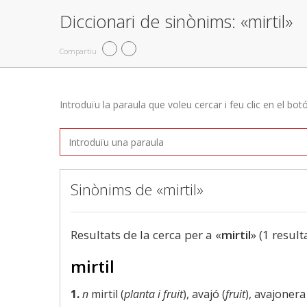
Diccionari de sinònims: «mirtil»
Compartiu
Introduïu la paraula que voleu cercar i feu clic en el bot
Sinònims de «mirtil»
Resultats de la cerca per a «
mirtil
» (1 result
mirtil
1.
n
mirtil (
planta i fruit
), avajó (
fruit
), avajonera