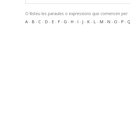
O llisteu les paraules o expressions que comencen per:
A
-
B
-
C
-
D
-
E
-
F
-
G
-
H
-
I
-
J
-
K
-
L
-
M
-
N
-
O
-
P
-