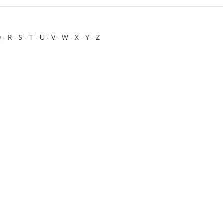
Q
-
R
-
S
-
T
-
U
-
V
-
W
-
X
-
Y
-
Z