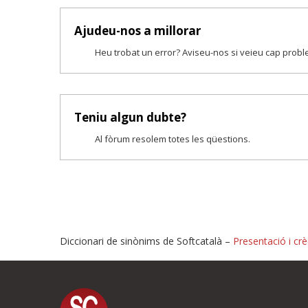
Ajudeu-nos a millorar
Heu trobat un error? Aviseu-nos si veieu cap prob
Teniu algun dubte?
Al fòrum resolem totes les qüestions.
Diccionari de sinònims de Softcatalà –
Presentació i crè
Proposeu-nos millores o i