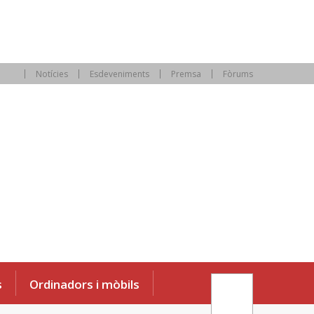
Notícies
Esdeveniments
Premsa
Fòrums
s
Ordinadors i mòbils