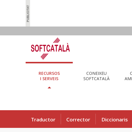
RECURSOS
CONEIXEU
I SERVEIS
SOFTCATALÀ
AMB
Traductor
Corrector
Diccionaris