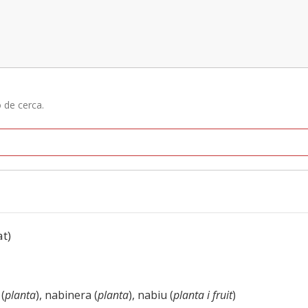
ó de cerca.
at)
 (
planta
), nabinera (
planta
), nabiu (
planta i fruit
)