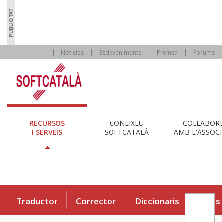
Notícies
Esdeveniments
Premsa
Fòrums
RECURSOS
CONEIXEU
COL·LABOR
I SERVEIS
SOFTCATALÀ
AMB L'ASSOCI
Traductor
Corrector
Diccionaris
Eines