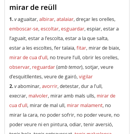
mirar de reüll
1.
v
aguaitar,
albirar
,
atalaiar
, dreçar les orelles,
emboscar-se
,
escoltar
,
esguardar
, espiar, estar a
l’aguait, estar a l’escolta, estar a la que salta,
estar a les escoltes, fer talaia,
fitar
, mirar de biaix,
mirar de cua d’ull
, no treure l’ull, obrir les orelles,
observar
,
reguardar
(
amb temor
), sotjar, veure
d’esquitllentes, veure de gairó,
vigilar
2.
v
abominar,
avorrir
, detestar, dur a l’ull,
execrar,
malvoler
, mirar amb mals ulls,
mirar de
cua d’ull
, mirar de mal ull,
mirar malament
, no
mirar la cara, no poder sofrir, no poder veure, no
poder veure ni en pintura, odiar, tenir aversió,