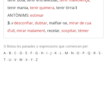
tenir bola, tenir entravessat,
tenir malvolença
,
tenir mania,
tenir quimera
, tenir tírria ‖
ANTÒNIMS:
estimar
3.
v
desconfiar
,
dubtar
, malfiar-se,
mirar de cua
d’ull
,
mirar malament
, recelar,
sospitar
,
témer
O llisteu les paraules o expressions que comencen per:
A
-
B
-
C
-
D
-
E
-
F
-
G
-
H
-
I
-
J
-
K
-
L
-
M
-
N
-
O
-
P
-
Q
-
R
-
S
-
T
-
U
-
V
-
W
-
X
-
Y
-
Z