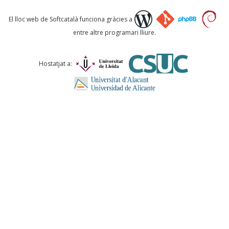
Què proposeu?
El lloc web de Softcatalà funciona gràcies a
entre altre programari lliure.
Comentari *
Hostatjat a:
ENVIA